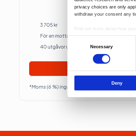
privacy choices are only app
Betalas årsvis
withdraw your consent any tim
3 705 kr
Find out more about how your
För en mottagare
Consent
We use cookies to personalis
40 utgåvor under ett år
Selection
Necessary
information about your use of
other information that you’ve
Prenumerera
Deny
*Moms (6 %) ingår i alla priser.