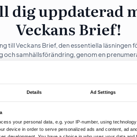
ll dig uppdaterad 
Veckans Brief!
ång till Veckans Brief, den essentiella läsningen f
ng och samhällsförändring, genom en prenumer
Opinion.
Details
Ad Settings
ration
Fö
a
cess your personal data, e.g. your IP-number, using technology
ur device in order to serve personalized ads and content, ad a
ces development. You have a choice in who uses your data and 