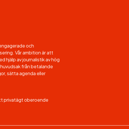
l engagerade och
sering. Vår ambition är att
d hjälp av journalistik av hög
, i huvudsak från betalande
or, sätta agenda eller
ett privatägt oberoende