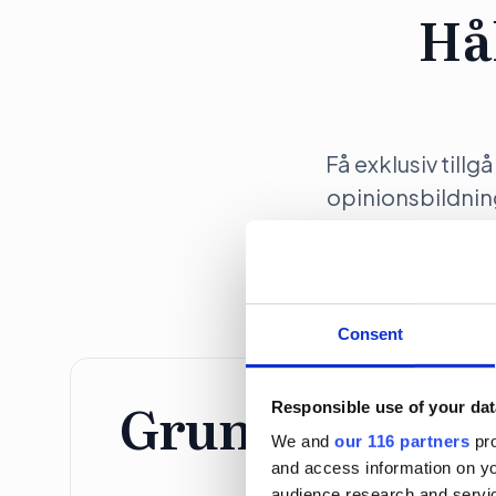
Hå
Få exklusiv tillg
opinionsbildni
Consent
Grundprenume
Responsible use of your dat
We and
our 116 partners
pro
and access information on yo
Individ
audience research and servi