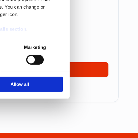
es. You can change or
Betalas årsvis
ger icon.
are: 5 995 kr
ails section
.
 995 kr
se our traffic. We also share
17 495 kronor
Marketing
ers who may combine it with
 services.
Ta kontakt
Allow all
mmer alla priser