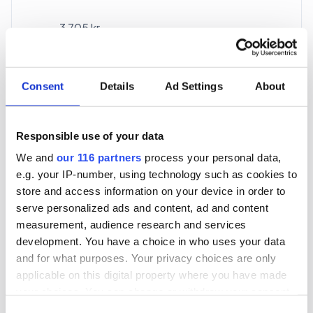
3 705 kr
För en mottagare
40 utgåvor under ett år
Consent
Details
Ad Settings
About
Prenumerera
Responsible use of your data
We and
our 116 partners
process your personal data,
*Moms (6 %) ingår i alla priser.
e.g. your IP-number, using technology such as cookies to
store and access information on your device in order to
serve personalized ads and content, ad and content
measurement, audience research and services
development. You have a choice in who uses your data
and for what purposes. Your privacy choices are only
Företagspaket
applicable on this digital property where you have made
your choices. You can change or withdraw your consent
any time from the Cookie Declaration or by clicking on
Consent