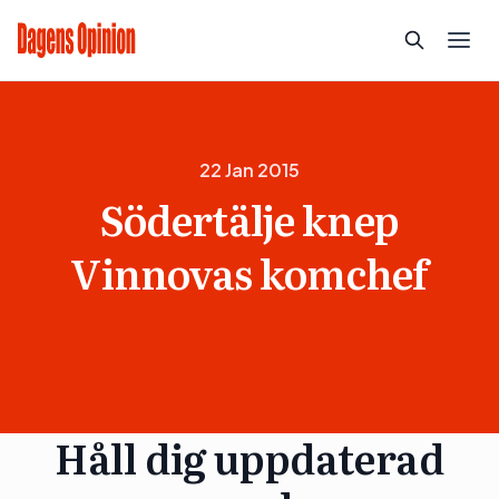
22 Jan 2015
Södertälje knep
Vinnovas komchef
Håll dig uppdaterad