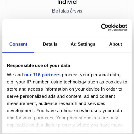
Individ
Betalas årsvis
3 705 kr
För en mottagare
Consent
Details
Ad Settings
About
40 utgåvor under ett år
Responsible use of your data
Prenumerera
We and
our 116 partners
process your personal data,
e.g. your IP-number, using technology such as cookies to
*Moms (6 %) ingår i alla priser.
store and access information on your device in order to
serve personalized ads and content, ad and content
measurement, audience research and services
development. You have a choice in who uses your data
and for what purposes. Your privacy choices are only
applicable on this digital property where you have made
Företagspaket
your choices. You can change or withdraw your consent