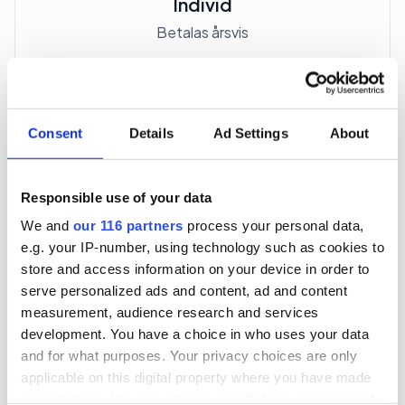
Individ
Betalas årsvis
3 705 kr
För en mottagare
Consent
Details
Ad Settings
About
40 utgåvor under ett år
Responsible use of your data
Prenumerera
We and
our 116 partners
process your personal data,
e.g. your IP-number, using technology such as cookies to
*Moms (6 %) ingår i alla priser.
store and access information on your device in order to
serve personalized ads and content, ad and content
measurement, audience research and services
development. You have a choice in who uses your data
and for what purposes. Your privacy choices are only
applicable on this digital property where you have made
Företagspaket
your choices. You can change or withdraw your consent