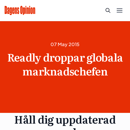
07 May 2015
Readly droppar globala
marknadschefen
Håll dig uppdaterad