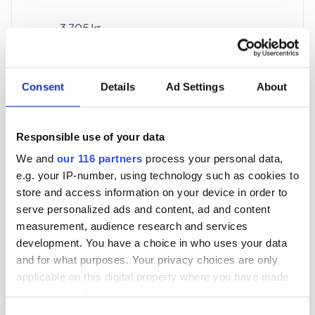
3 705 kr
För en mottagare
40 utgåvor under ett år
Consent
Details
Ad Settings
About
Prenumerera
Responsible use of your data
We and
our 116 partners
process your personal data,
*Moms (6 %) ingår i alla priser.
e.g. your IP-number, using technology such as cookies to
store and access information on your device in order to
serve personalized ads and content, ad and content
measurement, audience research and services
development. You have a choice in who uses your data
and for what purposes. Your privacy choices are only
Företagspaket
applicable on this digital property where you have made
your choices. You can change or withdraw your consent
any time from the Cookie Declaration or by clicking on
Consent