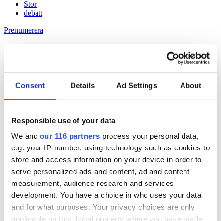
Stor
debatt
Prenumerera
Prenumerera
Consent
Details
Ad Settings
About
11 Jun 2015
Pronto-ägare avgår
Responsible use of your data
We and
our 116 partners
process your personal data,
Håll dig uppdaterad med
e.g. your IP-number, using technology such as cookies to
Veckans Brief!
store and access information on your device in order to
serve personalized ads and content, ad and content
Få exklusiv tillgång till Veckans Brief, den essentiella läsningen för
measurement, audience research and services
alla som driver opinionsbildning och samhällsförändring, genom en
development. You have a choice in who uses your data
prenumeration på Dagens Opinion.
and for what purposes. Your privacy choices are only
Grundprenumeration
applicable on this digital property where you have made