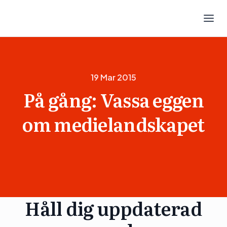
19 Mar 2015
På gång: Vassa eggen
om medielandskapet
Håll dig uppdaterad