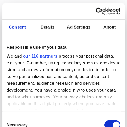
3 705 kr
För en mottagare
Consent
Details
Ad Settings
About
40 utgåvor under ett år
Responsible use of your data
Prenumerera
We and
our 116 partners
process your personal data,
e.g. your IP-number, using technology such as cookies to
*Moms (6 %) ingår i alla priser.
store and access information on your device in order to
serve personalized ads and content, ad and content
measurement, audience research and services
development. You have a choice in who uses your data
and for what purposes. Your privacy choices are only
applicable on this digital property where you have made
Företagspaket
your choices. You can change or withdraw your consent
any time from the Cookie Declaration or by clicking on
Consent
the Privacy trigger icon.
Necessary
Selection