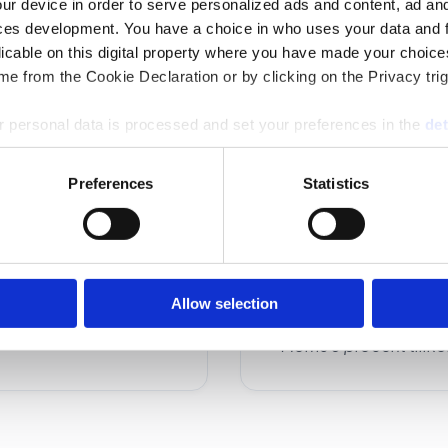
ur device in order to serve personalized ads and content, ad a
ces development. You have a choice in who uses your data and 
licable on this digital property where you have made your choic
e from the Cookie Declaration or by clicking on the Privacy trig
 personal data is processed and set your preferences in the
det
Upp till nio mottag
e content and ads, to provide social media features and to analy
10-19 mottagare: 9
Preferences
Statistics
 our site with our social media, advertising and analytics partn
20-40 mottagare: 
 provided to them or that they’ve collected from your use of their
Allow selection
*Moms 6 procent tillko