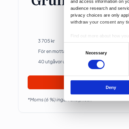
and access information on yo
audience research and servi
privacy choices are only app
Individ
withdraw your consent any tim
Betalas årsvis
Find out more about how your
3 705 kr
Consent
We use cookies to personalis
För en mottagare
Selection
Necessary
information about your use of
40 utgåvor under ett år
other information that you’ve
Prenumerera
Deny
*Moms (6 %) ingår i alla priser.