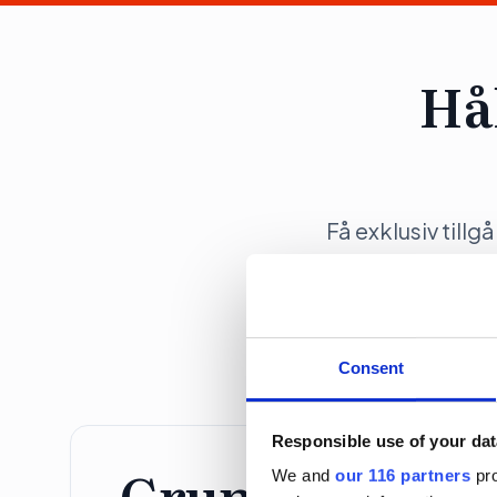
Hå
Få exklusiv tillg
opinionsbildni
Consent
Responsible use of your dat
Grundprenume
We and
our 116 partners
pro