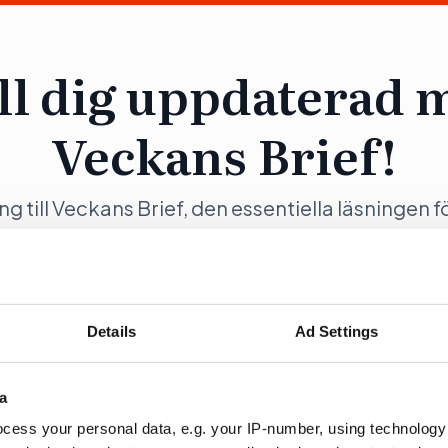
ll dig uppdaterad 
Veckans Brief!
ång till Veckans Brief, den essentiella läsningen f
ng och samhällsförändring, genom en prenumer
Opinion.
Details
Ad Settings
a
ration
Fö
cess your personal data, e.g. your IP-number, using technology