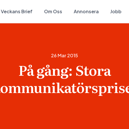
Veckans Brief
Om Oss
Annonsera
Jobb
26 Mar 2015
På gång: Stora
ommunikatörspris