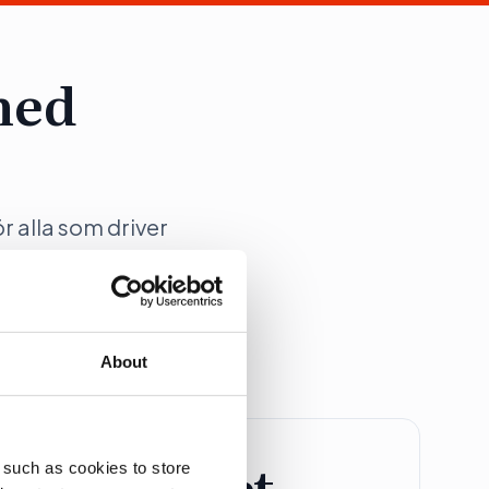
med
ör alla som driver
ation på Dagens
About
retagspaket
 such as cookies to store