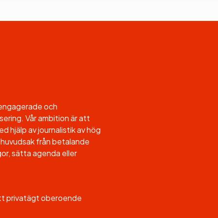
l engagerade och
sering. Vår ambition är att
d hjälp av journalistik av hög
, i huvudsak från betalande
or, sätta agenda eller
ett privatägt oberoende