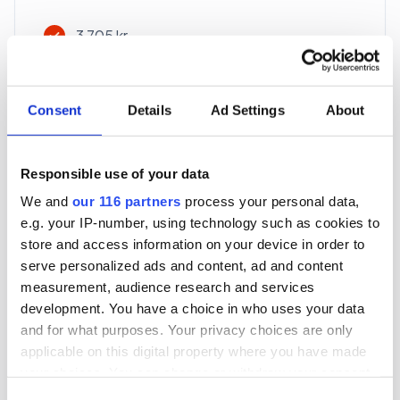
3 705 kr
För en mottagare
40 utgåvor under ett år
Consent
Details
Ad Settings
About
Prenumerera
Responsible use of your data
We and
our 116 partners
process your personal data,
*Moms (6 %) ingår i alla priser.
e.g. your IP-number, using technology such as cookies to
store and access information on your device in order to
serve personalized ads and content, ad and content
measurement, audience research and services
development. You have a choice in who uses your data
and for what purposes. Your privacy choices are only
Företagspaket
applicable on this digital property where you have made
your choices. You can change or withdraw your consent
any time from the Cookie Declaration or by clicking on
Consent