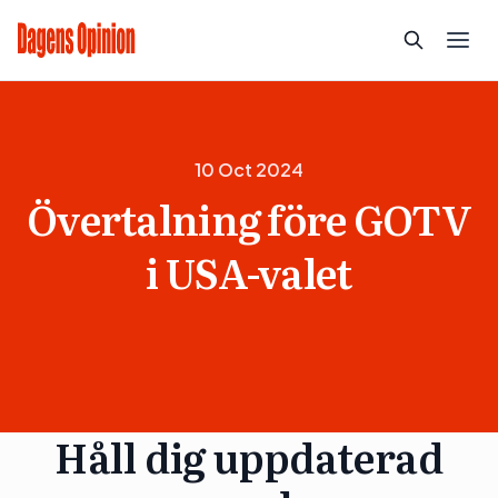
10 Oct 2024
Övertalning före GOTV
i USA-valet
Håll dig uppdaterad