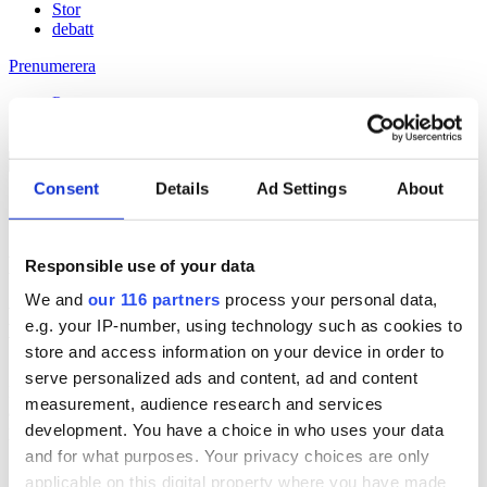
Stor
debatt
Prenumerera
Prenumerera
Consent
Details
Ad Settings
About
16 Feb 2018
Novus ändrar metod för opinionsmätning
Responsible use of your data
We and
our 116 partners
process your personal data,
Håll dig uppdaterad med
e.g. your IP-number, using technology such as cookies to
Veckans Brief!
store and access information on your device in order to
serve personalized ads and content, ad and content
Få exklusiv tillgång till Veckans Brief, den essentiella läsningen för
measurement, audience research and services
alla som driver opinionsbildning och samhällsförändring, genom en
development. You have a choice in who uses your data
prenumeration på Dagens Opinion.
and for what purposes. Your privacy choices are only
Grundprenumeration
applicable on this digital property where you have made