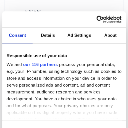
3 705 kr
För en mottagare
40 utgåvor under ett år
Consent
Details
Ad Settings
About
Prenumerera
Responsible use of your data
We and
our 116 partners
process your personal data,
*Moms (6 %) ingår i alla priser.
e.g. your IP-number, using technology such as cookies to
store and access information on your device in order to
serve personalized ads and content, ad and content
measurement, audience research and services
development. You have a choice in who uses your data
and for what purposes. Your privacy choices are only
Företagspaket
applicable on this digital property where you have made
your choices. You can change or withdraw your consent
any time from the Cookie Declaration or by clicking on
Consent