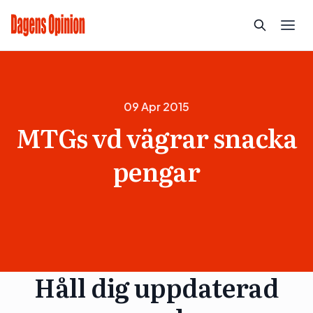
09 Apr 2015
MTGs vd vägrar snacka
pengar
Håll dig uppdaterad