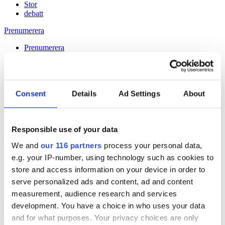
Stor
debatt
Prenumerera
Prenumerera
Consent
Details
Ad Settings
About
11 Jan 2013
Moderaterna poppis i Almedalen – i
Responsible use of your data
sociala medier
We and
our 116 partners
process your personal data,
e.g. your IP-number, using technology such as cookies to
Håll dig uppdaterad med
store and access information on your device in order to
Veckans Brief!
serve personalized ads and content, ad and content
measurement, audience research and services
Få exklusiv tillgång till Veckans Brief, den essentiella läsningen för
alla som driver opinionsbildning och samhällsförändring, genom en
development. You have a choice in who uses your data
prenumeration på Dagens Opinion.
and for what purposes. Your privacy choices are only