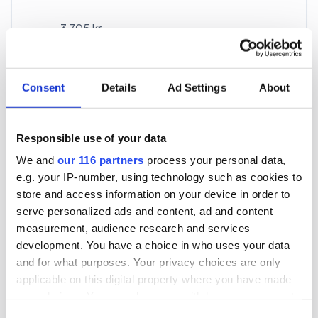
3 705 kr
För en mottagare
40 utgåvor under ett år
Consent
Details
Ad Settings
About
Prenumerera
Responsible use of your data
We and
our 116 partners
process your personal data,
*Moms (6 %) ingår i alla priser.
e.g. your IP-number, using technology such as cookies to
store and access information on your device in order to
serve personalized ads and content, ad and content
measurement, audience research and services
development. You have a choice in who uses your data
and for what purposes. Your privacy choices are only
Företagspaket
applicable on this digital property where you have made
your choices. You can change or withdraw your consent
any time from the Cookie Declaration or by clicking on
Consent