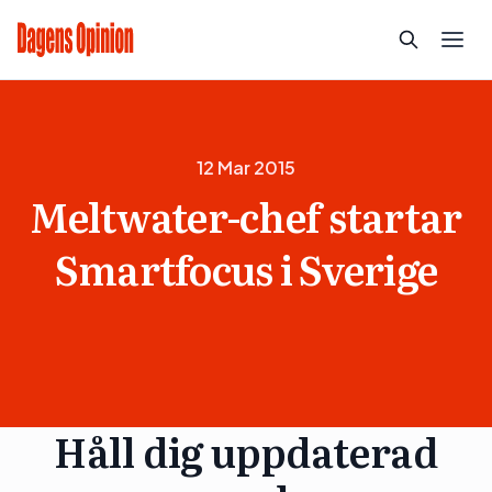
12 Mar 2015
Meltwater-chef startar
Smartfocus i Sverige
Håll dig uppdaterad