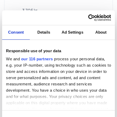
3 705 kr
För en mottagare
40 utgåvor under ett år
Consent
Details
Ad Settings
About
Prenumerera
Responsible use of your data
We and
our 116 partners
process your personal data,
*Moms (6 %) ingår i alla priser.
e.g. your IP-number, using technology such as cookies to
store and access information on your device in order to
serve personalized ads and content, ad and content
measurement, audience research and services
development. You have a choice in who uses your data
and for what purposes. Your privacy choices are only
Företagspaket
applicable on this digital property where you have made
your choices. You can change or withdraw your consent
any time from the Cookie Declaration or by clicking on
Consent