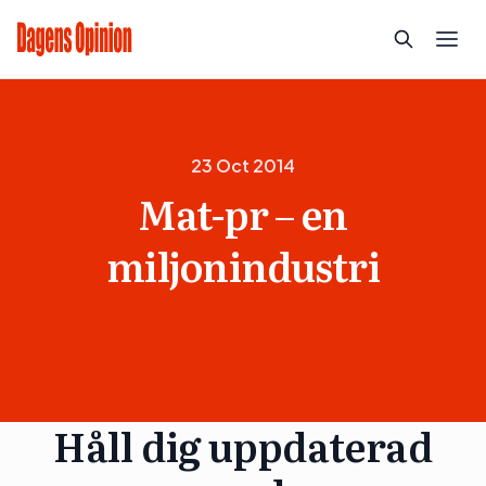
23 Oct 2014
Mat-pr – en
miljonindustri
Håll dig uppdaterad