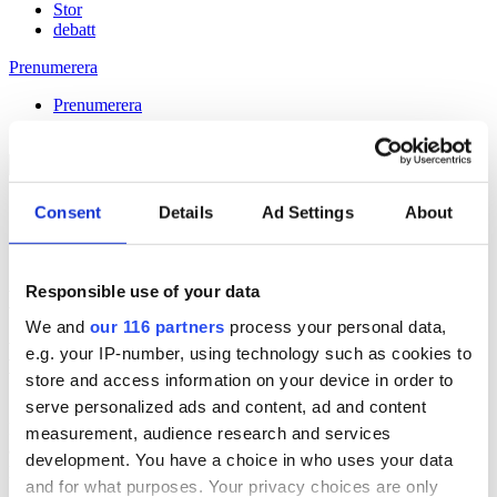
Stor
debatt
Prenumerera
Prenumerera
Consent
Details
Ad Settings
About
18 Jun 2015
Responsible use of your data
Marknadsföringens heliga gral
We and
our 116 partners
process your personal data,
Håll dig uppdaterad med
e.g. your IP-number, using technology such as cookies to
Veckans Brief!
store and access information on your device in order to
serve personalized ads and content, ad and content
Få exklusiv tillgång till Veckans Brief, den essentiella läsningen för
measurement, audience research and services
alla som driver opinionsbildning och samhällsförändring, genom en
development. You have a choice in who uses your data
prenumeration på Dagens Opinion.
and for what purposes. Your privacy choices are only