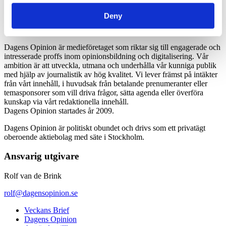
*Moms 6 procent tillkommer alla priser
Deny
Dagens Opinion är medieföretaget som riktar sig till engagerade och
intresserade proffs inom opinionsbildning och digitalisering. Vår
ambition är att utveckla, utmana och underhålla vår kunniga publik
med hjälp av journalistik av hög kvalitet. Vi lever främst på intäkter
från vårt innehåll, i huvudsak från betalande prenumeranter eller
temasponsorer som vill driva frågor, sätta agenda eller överföra
kunskap via vårt redaktionella innehåll.
Dagens Opinion startades år 2009.
Dagens Opinion är politiskt obundet och drivs som ett privatägt
oberoende aktiebolag med säte i Stockholm.
Ansvarig utgivare
Rolf van de Brink
rolf@dagensopinion.se
Veckans Brief
Dagens Opinion