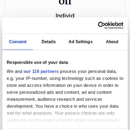
Individ
Betalas årsvis
3 705 kr
Consent
Details
Ad Settings
About
För en mottagare
40 utgåvor under ett år
Responsible use of your data
We and
our 116 partners
process your personal data,
e.g. your IP-number, using technology such as cookies to
Prenumerera
store and access information on your device in order to
serve personalized ads and content, ad and content
*Moms (6 %) ingår i alla priser.
measurement, audience research and services
development. You have a choice in who uses your data
and for what purposes. Your privacy choices are only
applicable on this digital property where you have made
your choices. You can change or withdraw your consent