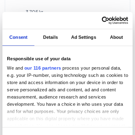
3 705 kr
För en mottagare
40 utgåvor under ett år
Consent
Details
Ad Settings
About
Prenumerera
Responsible use of your data
We and
our 116 partners
process your personal data,
*Moms (6 %) ingår i alla priser.
e.g. your IP-number, using technology such as cookies to
store and access information on your device in order to
serve personalized ads and content, ad and content
measurement, audience research and services
development. You have a choice in who uses your data
and for what purposes. Your privacy choices are only
Företagspaket
applicable on this digital property where you have made
your choices. You can change or withdraw your consent
any time from the Cookie Declaration or by clicking on
Consent