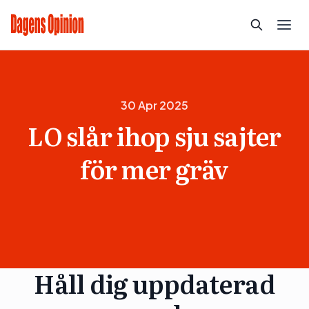
30 Apr 2025
LO slår ihop sju sajter
för mer gräv
Håll dig uppdaterad