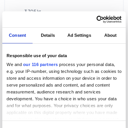
3 705 kr
För en mottagare
40 utgåvor under ett år
Consent
Details
Ad Settings
About
Prenumerera
Responsible use of your data
We and
our 116 partners
process your personal data,
*Moms (6 %) ingår i alla priser.
e.g. your IP-number, using technology such as cookies to
store and access information on your device in order to
serve personalized ads and content, ad and content
measurement, audience research and services
development. You have a choice in who uses your data
and for what purposes. Your privacy choices are only
Företagspaket
applicable on this digital property where you have made
your choices. You can change or withdraw your consent
any time from the Cookie Declaration or by clicking on
Consent