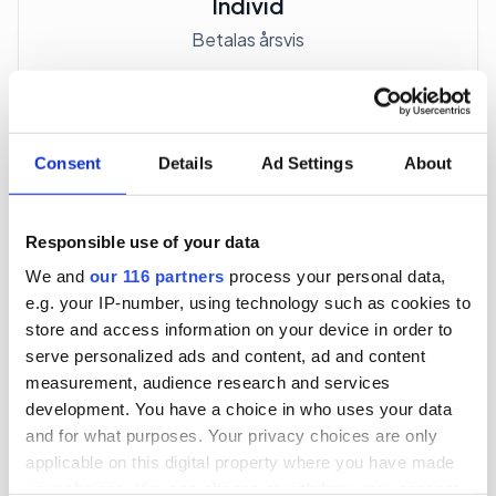
Individ
Betalas årsvis
3 705 kr
För en mottagare
Consent
Details
Ad Settings
About
40 utgåvor under ett år
Responsible use of your data
Prenumerera
We and
our 116 partners
process your personal data,
e.g. your IP-number, using technology such as cookies to
*Moms (6 %) ingår i alla priser.
store and access information on your device in order to
serve personalized ads and content, ad and content
measurement, audience research and services
development. You have a choice in who uses your data
and for what purposes. Your privacy choices are only
applicable on this digital property where you have made
Företagspaket
your choices. You can change or withdraw your consent