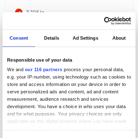
3 705 kr
För en mottagare
40 utgåvor under ett år
Consent
Details
Ad Settings
About
Prenumerera
Responsible use of your data
We and
our 116 partners
process your personal data,
*Moms (6 %) ingår i alla priser.
e.g. your IP-number, using technology such as cookies to
store and access information on your device in order to
serve personalized ads and content, ad and content
measurement, audience research and services
development. You have a choice in who uses your data
and for what purposes. Your privacy choices are only
Företagspaket
applicable on this digital property where you have made
your choices. You can change or withdraw your consent
any time from the Cookie Declaration or by clicking on
Consent