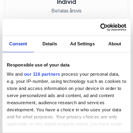
Individ
Betalas årsvis
3 705 kr
För en mottagare
Consent
Details
Ad Settings
About
40 utgåvor under ett år
Responsible use of your data
Prenumerera
We and
our 116 partners
process your personal data,
e.g. your IP-number, using technology such as cookies to
*Moms (6 %) ingår i alla priser.
store and access information on your device in order to
serve personalized ads and content, ad and content
measurement, audience research and services
development. You have a choice in who uses your data
and for what purposes. Your privacy choices are only
applicable on this digital property where you have made
Företagspaket
your choices. You can change or withdraw your consent