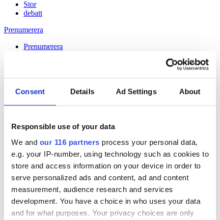
Stor
debatt
Prenumerera
Prenumerera
Consent
Details
Ad Settings
About
10 May 2018
”Käbbel & partikampanjer roar mer än
Responsible use of your data
#pldebatt”
We and
our 116 partners
process your personal data,
e.g. your IP-number, using technology such as cookies to
Håll dig uppdaterad med
store and access information on your device in order to
Veckans Brief!
serve personalized ads and content, ad and content
measurement, audience research and services
Få exklusiv tillgång till Veckans Brief, den essentiella läsningen för
alla som driver opinionsbildning och samhällsförändring, genom en
development. You have a choice in who uses your data
prenumeration på Dagens Opinion.
and for what purposes. Your privacy choices are only