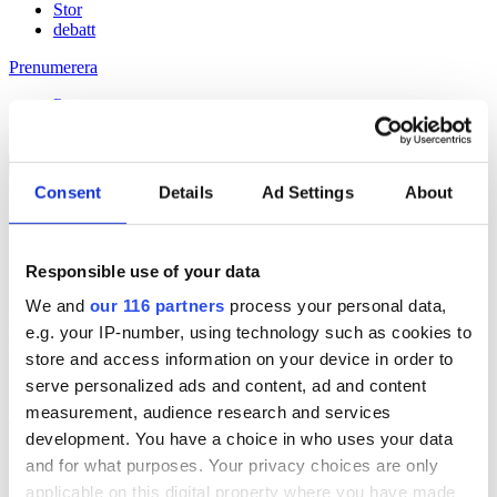
Stor
debatt
Prenumerera
Prenumerera
Consent
Details
Ad Settings
About
29 Nov 2012
Junilistan lagd i malpåse
Responsible use of your data
We and
our 116 partners
process your personal data,
Håll dig uppdaterad med
e.g. your IP-number, using technology such as cookies to
Veckans Brief!
store and access information on your device in order to
serve personalized ads and content, ad and content
Få exklusiv tillgång till Veckans Brief, den essentiella läsningen för
measurement, audience research and services
alla som driver opinionsbildning och samhällsförändring, genom en
development. You have a choice in who uses your data
prenumeration på Dagens Opinion.
and for what purposes. Your privacy choices are only
Grundprenumeration
applicable on this digital property where you have made