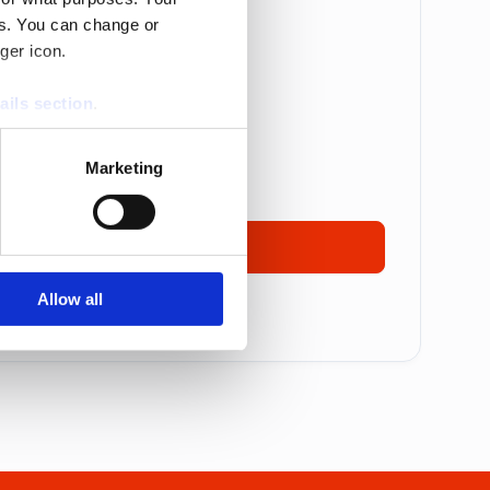
es. You can change or
Betalas årsvis
ger icon.
are: 5 995 kr
ails section
.
 995 kr
se our traffic. We also share
17 495 kronor
Marketing
ers who may combine it with
 services.
Ta kontakt
Allow all
mmer alla priser