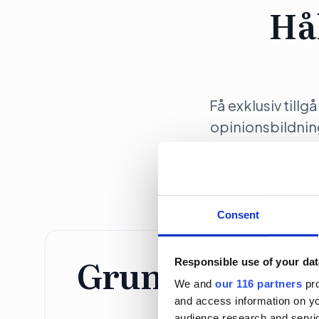
Hå
Få exklusiv tillg
opinionsbildni
Consent
Grundprenume
Responsible use of your dat
We and
our 116 partners
pro
and access information on yo
Individ
audience research and servi