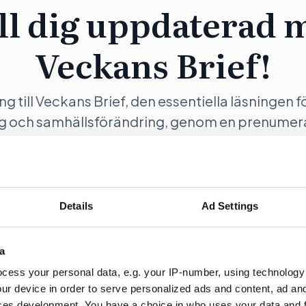
ll dig uppdaterad 
Veckans Brief!
ång till Veckans Brief, den essentiella läsningen f
ng och samhällsförändring, genom en prenumer
Opinion.
Details
Ad Settings
ration
Fö
a
cess your personal data, e.g. your IP-number, using technology
ur device in order to serve personalized ads and content, ad a
ces development. You have a choice in who uses your data and 