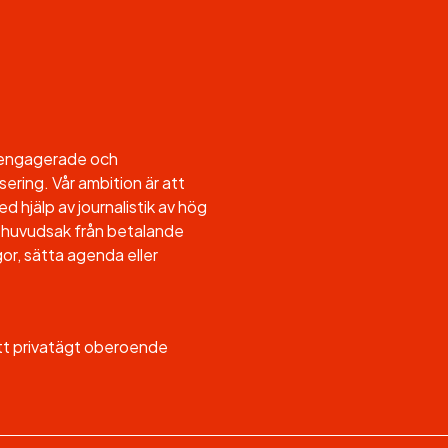
l engagerade och
sering. Vår ambition är att
d hjälp av journalistik av hög
, i huvudsak från betalande
or, sätta agenda eller
ett privatägt oberoende