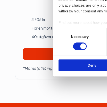
privacy choices are only app
Betalas årsvis
withdraw your consent any tim
3 705 kr
Find out more about how your
För en mottagare
Consent
We use cookies to personalis
40 utgåvor under ett år
Selection
Necessary
information about your use of
other information that you’ve
Prenumerera
Deny
*Moms (6 %) ingår i alla priser.