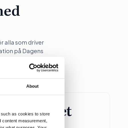
med
ör alla som driver
ation på Dagens
About
retagspaket
 such as cookies to store
nd content measurement,
Större Företag
for what purposes. Your