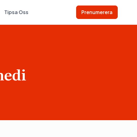
Tipsa Oss
Prenumerera
medi