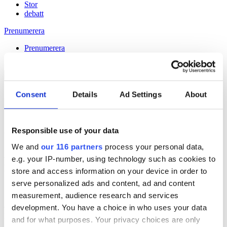
Stor
debatt
Prenumerera
Prenumerera
Consent
Details
Ad Settings
About
13 Aug 2015
Instagram ska ge Alingsås 10 000
Responsible use of your data
besökare
We and
our 116 partners
process your personal data,
e.g. your IP-number, using technology such as cookies to
Håll dig uppdaterad med
store and access information on your device in order to
Veckans Brief!
serve personalized ads and content, ad and content
measurement, audience research and services
Få exklusiv tillgång till Veckans Brief, den essentiella läsningen för
alla som driver opinionsbildning och samhällsförändring, genom en
development. You have a choice in who uses your data
prenumeration på Dagens Opinion.
and for what purposes. Your privacy choices are only