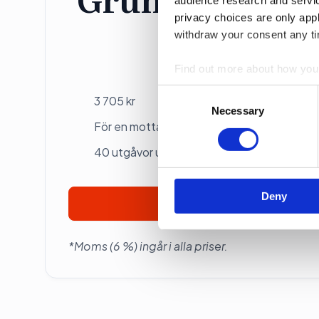
audience research and servi
privacy choices are only app
withdraw your consent any tim
Individ
Betalas årsvis
Find out more about how your
Consent
3 705 kr
We use cookies to personalis
Selection
Necessary
information about your use of
För en mottagare
other information that you’ve
40 utgåvor under ett år
Deny
Prenumerera
*Moms (6 %) ingår i alla priser.