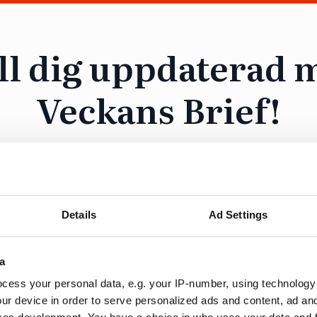
ll dig uppdaterad 
Veckans Brief!
ång till Veckans Brief, den essentiella läsningen f
ng och samhällsförändring, genom en prenumer
Opinion.
Details
Ad Settings
a
cess your personal data, e.g. your IP-number, using technology
ration
Fö
ur device in order to serve personalized ads and content, ad a