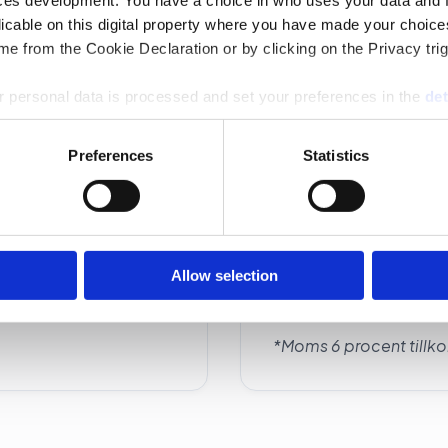
ces development. You have a choice in who uses your data and 
licable on this digital property where you have made your choic
e from the Cookie Declaration or by clicking on the Privacy trig
 personal data is processed and set your preferences in the
det
Upp till nio mottag
e content and ads, to provide social media features and to analy
Preferences
Statistics
 our site with our social media, advertising and analytics partn
10-19 mottagare: 9
 provided to them or that they’ve collected from your use of their
20-40 mottagare: 
Allow selection
*Moms 6 procent tillko