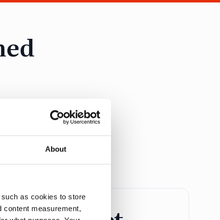
med
ör alla som driver
ation på Dagens
About
 such as cookies to store
retagspaket
nd content measurement,