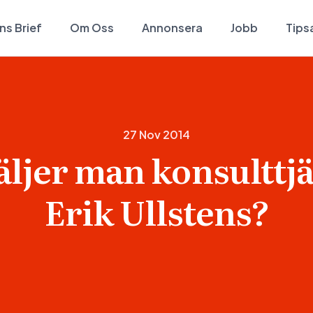
ns Brief
Om Oss
Annonsera
Jobb
Tips
27 Nov 2014
äljer man konsulttjä
Erik Ullstens?