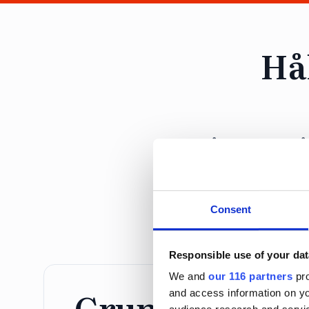
Hå
Få exklusiv tillg
opinionsbildni
Consent
Responsible use of your dat
We and
our 116 partners
pro
Grundprenume
and access information on yo