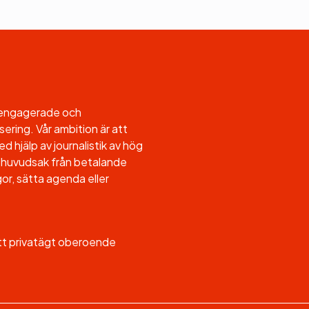
l engagerade och
sering. Vår ambition är att
d hjälp av journalistik av hög
, i huvudsak från betalande
or, sätta agenda eller
ett privatägt oberoende