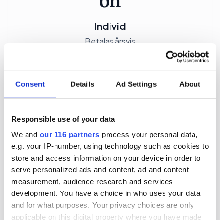
Individ
Betalas årsvis
3 705 kr
För en mottagare
Consent
Details
Ad Settings
About
40 utgåvor under ett år
Responsible use of your data
We and
our 116 partners
process your personal data,
Prenumerera
e.g. your IP-number, using technology such as cookies to
store and access information on your device in order to
*Moms (6 %) ingår i alla priser.
serve personalized ads and content, ad and content
measurement, audience research and services
development. You have a choice in who uses your data
and for what purposes. Your privacy choices are only
applicable on this digital property where you have made