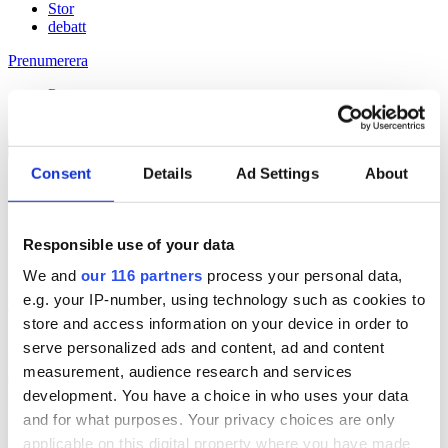
Stor
debatt
Prenumerera
Prenumerera
Consent
Details
Ad Settings
About
16 Apr 2015
Hon är ansvarig för rikets tillväxt
Responsible use of your data
We and
our 116 partners
process your personal data,
Håll dig uppdaterad med
e.g. your IP-number, using technology such as cookies to
Veckans Brief!
store and access information on your device in order to
serve personalized ads and content, ad and content
Få exklusiv tillgång till Veckans Brief, den essentiella läsningen för
measurement, audience research and services
alla som driver opinionsbildning och samhällsförändring, genom en
development. You have a choice in who uses your data
prenumeration på Dagens Opinion.
and for what purposes. Your privacy choices are only
Grundprenumeration
applicable on this digital property where you have made