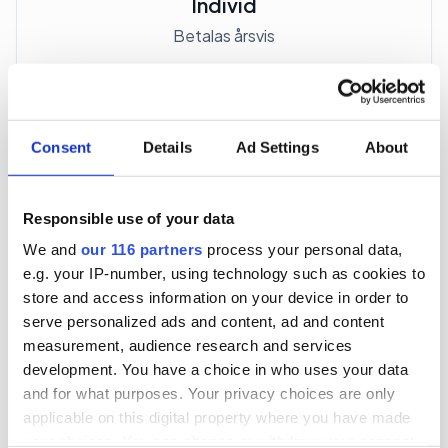
Individ
Betalas årsvis
3 705 kr
För en mottagare
Consent
Details
Ad Settings
About
40 utgåvor under ett år
Responsible use of your data
Prenumerera
We and
our 116 partners
process your personal data,
e.g. your IP-number, using technology such as cookies to
*Moms (6 %) ingår i alla priser.
store and access information on your device in order to
serve personalized ads and content, ad and content
measurement, audience research and services
development. You have a choice in who uses your data
and for what purposes. Your privacy choices are only
applicable on this digital property where you have made
Företagspaket
your choices. You can change or withdraw your consent