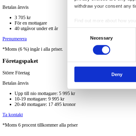
withdraw your consent any tim
Betalas årsvis
3 705 kr
Find out more about how your
För en mottagare
40 utgåvor under ett år
Consent
We use cookies to personalis
Necessary
Selection
Prenumerera
information about your use of
*Moms (6 %) ingår i alla priser.
other information that you’ve
Företagspaket
Större Företag
Deny
Betalas årsvis
Upp till nio mottagare: 5 995 kr
10-19 mottagare: 9 995 kr
20-40 mottagare: 17 495 kronor
Ta kontakt
*Moms 6 procent tillkommer alla priser