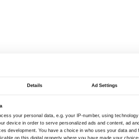
Details
Ad Settings
a
r alla som driver opinionsbildning och samhällsförändring, genom en pr
cess your personal data, e.g. your IP-number, using technology
ur device in order to serve personalized ads and content, ad a
ces development. You have a choice in who uses your data and 
licable on this digital property where you have made your choic