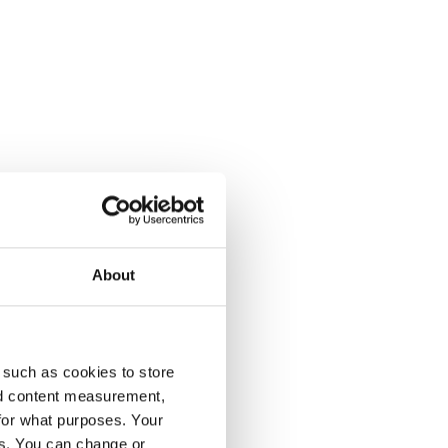
About
enumeration på Dagens Opinion.
 such as cookies to store
nd content measurement,
for what purposes. Your
es. You can change or