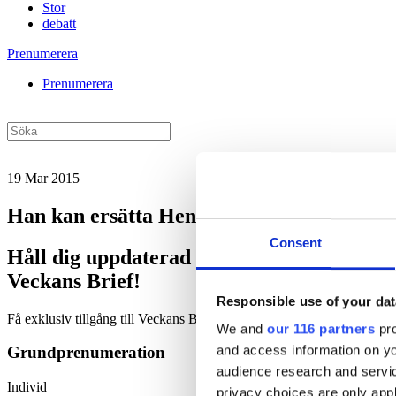
Stor
debatt
Prenumerera
Prenumerera
19 Mar 2015
Han kan ersätta Henry Sténson (m)
Consent
Håll dig uppdaterad med
Veckans Brief!
Responsible use of your dat
Få exklusiv tillgång till Veckans Brief, den essentiella läsningen fö
We and
our 116 partners
pro
and access information on yo
Grundprenumeration
audience research and servi
Individ
privacy choices are only app