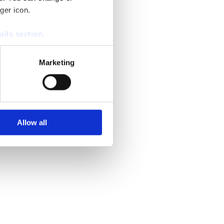
ger icon.
ails section
.
se our traffic. We also share
Marketing
ers who may combine it with
 services.
Allow all