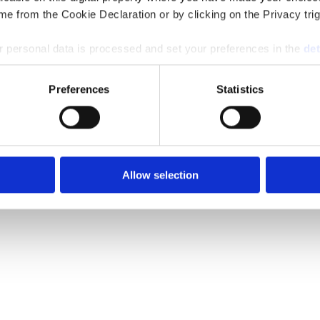
e from the Cookie Declaration or by clicking on the Privacy trig
 personal data is processed and set your preferences in the
det
e content and ads, to provide social media features and to analy
Preferences
Statistics
 our site with our social media, advertising and analytics partn
 provided to them or that they’ve collected from your use of their
Allow selection