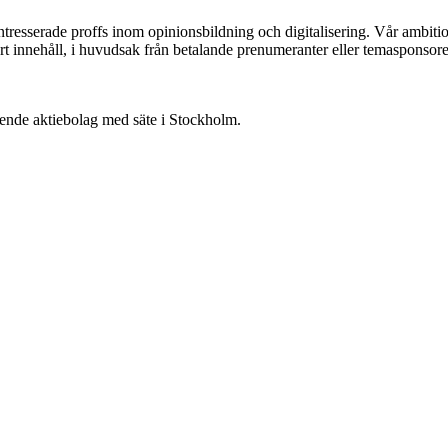
ntresserade proffs inom opinionsbildning och digitalisering. Vår ambit
vårt innehåll, i huvudsak från betalande prenumeranter eller temasponsore
oende aktiebolag med säte i Stockholm.