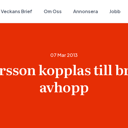
Veckans Brief
Om Oss
Annonsera
Jobb
07 Mar 2013
rsson kopplas till br
avhopp