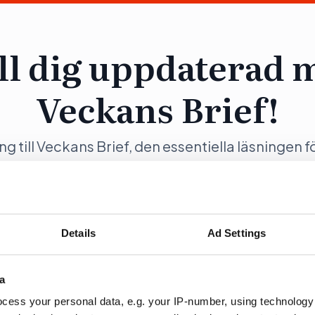
ll dig uppdaterad 
Veckans Brief!
ång till Veckans Brief, den essentiella läsningen f
ng och samhällsförändring, genom en prenumer
Opinion.
Details
Ad Settings
a
ration
Fö
cess your personal data, e.g. your IP-number, using technology