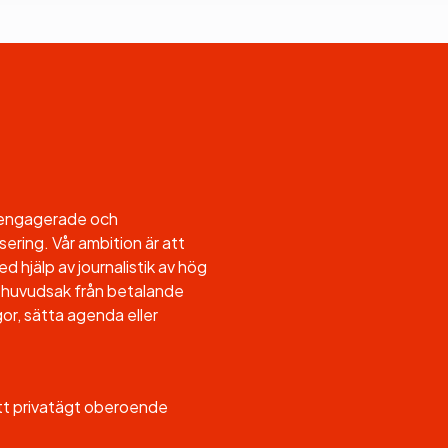
l engagerade och
sering. Vår ambition är att
d hjälp av journalistik av hög
, i huvudsak från betalande
or, sätta agenda eller
ett privatägt oberoende