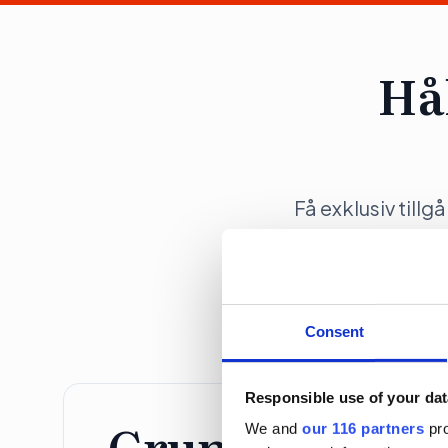
Hå
Få exklusiv tillg
opinionsbildni
Consent
Responsible use of your dat
Grundprenume
We and
our 116 partners
pro