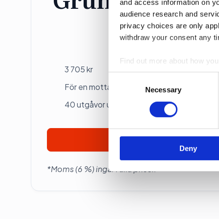
and access information on yo
audience research and servi
privacy choices are only app
Individ
withdraw your consent any tim
Betalas årsvis
Find out more about how your
3 705 kr
Consent
We use cookies to personalis
För en mottagare
Selection
Necessary
information about your use of
40 utgåvor under ett år
other information that you’ve
Prenumerera
Deny
*Moms (6 %) ingår i alla priser.