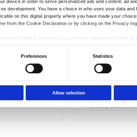
ur device in order to serve personalized ads and content, ad a
ces development. You have a choice in who uses your data and 
licable on this digital property where you have made your choic
e from the Cookie Declaration or by clicking on the Privacy trig
 personal data is processed and set your preferences in the
det
Upp till nio mottag
e content and ads, to provide social media features and to analy
10-19 mottagare: 9
Preferences
Statistics
 our site with our social media, advertising and analytics partn
20-40 mottagare: 
 provided to them or that they’ve collected from your use of their
Allow selection
*Moms 6 procent tillko