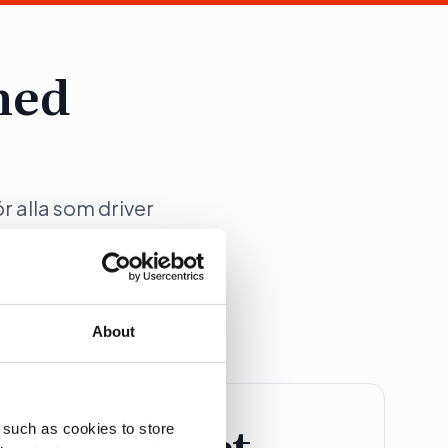
med
ör alla som driver
ation på Dagens
About
retagspaket
 such as cookies to store