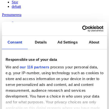
Stor
debatt
Prenumerera
Prenumerera
Consent
Details
Ad Settings
About
24 Jan 2013
Global Utmaning om hur rika spenderar
Responsible use of your data
We and
our 116 partners
process your personal data,
Håll dig uppdaterad med
e.g. your IP-number, using technology such as cookies to
Veckans Brief!
store and access information on your device in order to
serve personalized ads and content, ad and content
Få exklusiv tillgång till Veckans Brief, den essentiella läsningen för
measurement, audience research and services
alla som driver opinionsbildning och samhällsförändring, genom en
development. You have a choice in who uses your data
prenumeration på Dagens Opinion.
and for what purposes. Your privacy choices are only
Grundprenumeration
applicable on this digital property where you have made