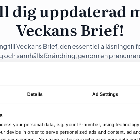
ll dig uppdaterad 
Veckans Brief!
ång till Veckans Brief, den essentiella läsningen f
ng och samhällsförändring, genom en prenumer
Opinion.
Details
Ad Settings
ration
Fö
a
cess your personal data, e.g. your IP-number, using technology
ur device in order to serve personalized ads and content, ad a
ces development. You have a choice in who uses your data and 