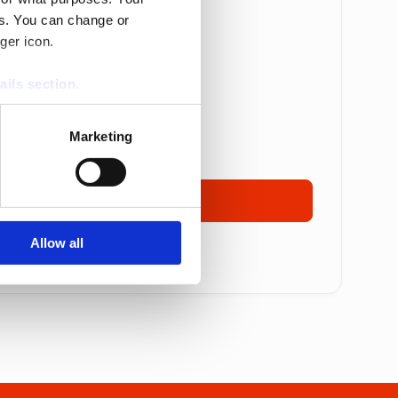
es. You can change or
Betalas årsvis
ger icon.
are: 5 995 kr
ails section
.
 995 kr
se our traffic. We also share
17 495 kronor
Marketing
ers who may combine it with
 services.
Ta kontakt
Allow all
mmer alla priser