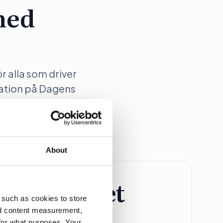
med
ör alla som driver
ation på Dagens
About
retagspaket
 such as cookies to store
nd content measurement,
Större Företag
for what purposes. Your