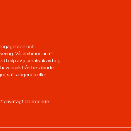
l engagerade och
sering. Vår ambition är att
d hjälp av journalistik av hög
, i huvudsak från betalande
or, sätta agenda eller
ett privatägt oberoende