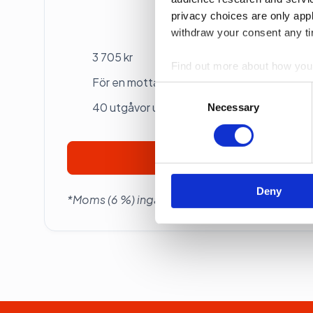
privacy choices are only app
Betalas årsvis
withdraw your consent any tim
3 705 kr
Find out more about how your
För en mottagare
Consent
We use cookies to personalis
40 utgåvor under ett år
Selection
Necessary
information about your use of
other information that you’ve
Prenumerera
Deny
*Moms (6 %) ingår i alla priser.