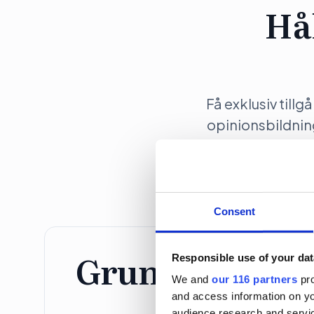
Hå
Få exklusiv tillg
opinionsbildni
Consent
Grundprenume
Responsible use of your dat
We and
our 116 partners
pro
and access information on yo
Individ
audience research and servi