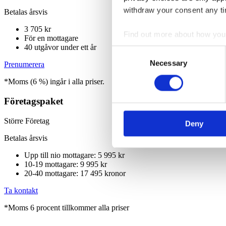
withdraw your consent any tim
Betalas årsvis
3 705 kr
Find out more about how your
För en mottagare
40 utgåvor under ett år
Consent
We use cookies to personalis
Necessary
Selection
Prenumerera
information about your use of
*Moms (6 %) ingår i alla priser.
other information that you’ve
Företagspaket
Större Företag
Deny
Betalas årsvis
Upp till nio mottagare: 5 995 kr
10-19 mottagare: 9 995 kr
20-40 mottagare: 17 495 kronor
Ta kontakt
*Moms 6 procent tillkommer alla priser