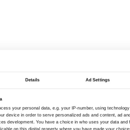
Details
Ad Settings
a
r alla som driver opinionsbildning och samhällsförändring, genom en pr
cess your personal data, e.g. your IP-number, using technology
ur device in order to serve personalized ads and content, ad a
ces development. You have a choice in who uses your data and 
licable on this digital property where you have made your choic