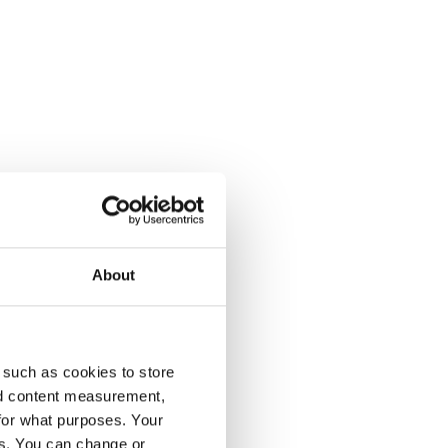
About
enumeration på Dagens Opinion.
 such as cookies to store
nd content measurement,
for what purposes. Your
es. You can change or