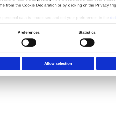
e from the Cookie Declaration or by clicking on the Privacy trig
 personal data is processed and set your preferences in the
det
e content and ads, to provide social media features and to analy
Preferences
Statistics
 our site with our social media, advertising and analytics partn
 provided to them or that they’ve collected from your use of their
Allow selection