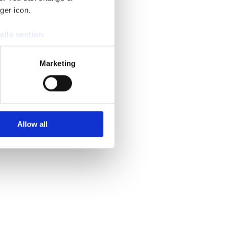
ger icon.
ails section
.
se our traffic. We also share
Marketing
ers who may combine it with
 services.
Allow all