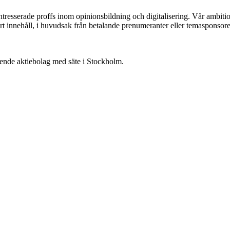
ntresserade proffs inom opinionsbildning och digitalisering. Vår ambit
vårt innehåll, i huvudsak från betalande prenumeranter eller temasponsore
oende aktiebolag med säte i Stockholm.