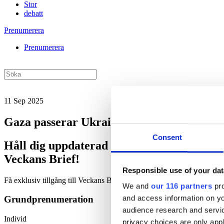
Stor
debatt
Prenumerera
Prenumerera
11 Sep 2025
Gaza passerar Ukraina i medieintresse
Consent
Håll dig uppdaterad med
Veckans Brief!
Responsible use of your dat
Få exklusiv tillgång till Veckans Brief, den essentiella läsningen fö
We and
our 116 partners
pro
and access information on yo
Grundprenumeration
audience research and servi
Individ
privacy choices are only app