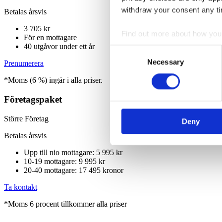
withdraw your consent any tim
Betalas årsvis
3 705 kr
Find out more about how your
För en mottagare
40 utgåvor under ett år
Consent
We use cookies to personalis
Necessary
Selection
Prenumerera
information about your use of
*Moms (6 %) ingår i alla priser.
other information that you’ve
Företagspaket
Större Företag
Deny
Betalas årsvis
Upp till nio mottagare: 5 995 kr
10-19 mottagare: 9 995 kr
20-40 mottagare: 17 495 kronor
Ta kontakt
*Moms 6 procent tillkommer alla priser