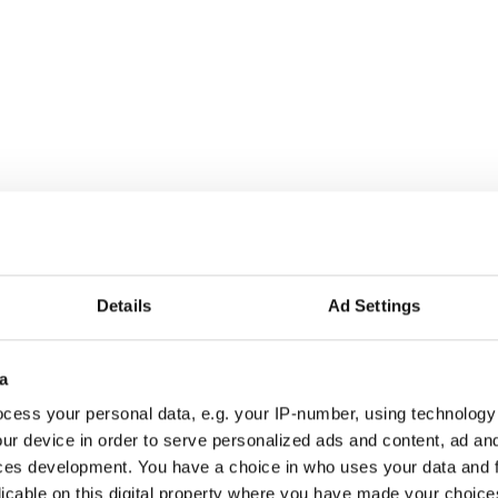
lmedalen
Details
Ad Settings
a
r alla som driver opinionsbildning och samhällsförändring, genom en pr
cess your personal data, e.g. your IP-number, using technology
ur device in order to serve personalized ads and content, ad a
ces development. You have a choice in who uses your data and 
licable on this digital property where you have made your choic