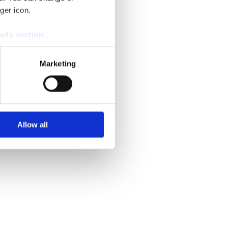
ger icon.
ails section
.
se our traffic. We also share
Marketing
ers who may combine it with
 services.
Allow all