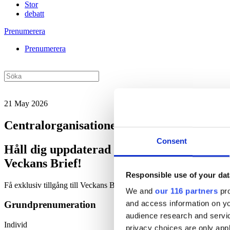
Stor
debatt
Prenumerera
Prenumerera
21 May 2026
Centralorganisationerna tar mer plats i A
Consent
Håll dig uppdaterad med
Veckans Brief!
Responsible use of your dat
Få exklusiv tillgång till Veckans Brief, den essentiella läsningen fö
We and
our 116 partners
pro
and access information on yo
Grundprenumeration
audience research and servi
Individ
privacy choices are only app