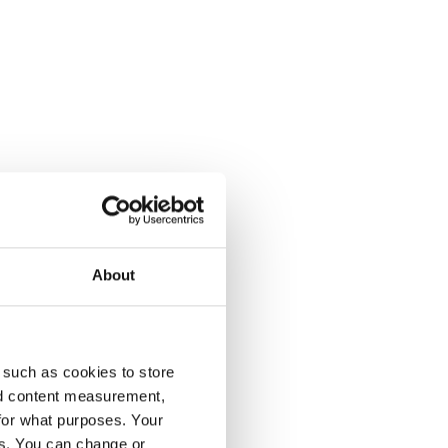
About
enumeration på Dagens Opinion.
 such as cookies to store
nd content measurement,
for what purposes. Your
es. You can change or