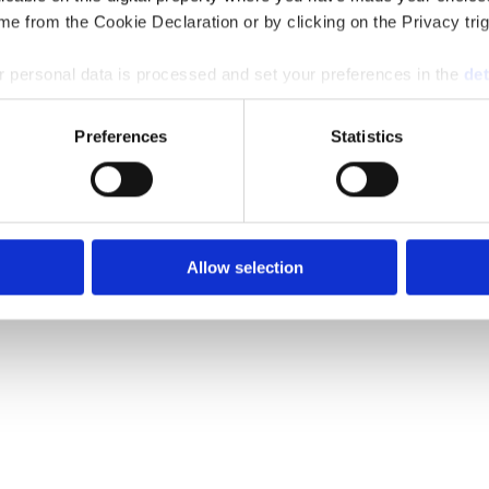
e from the Cookie Declaration or by clicking on the Privacy trig
 personal data is processed and set your preferences in the
det
e content and ads, to provide social media features and to analy
Preferences
Statistics
 our site with our social media, advertising and analytics partn
 provided to them or that they’ve collected from your use of their
Allow selection