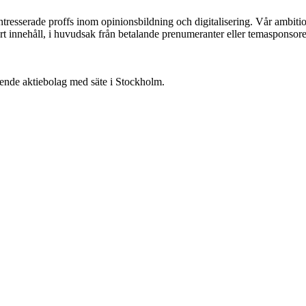
ntresserade proffs inom opinionsbildning och digitalisering. Vår ambit
vårt innehåll, i huvudsak från betalande prenumeranter eller temasponsore
oende aktiebolag med säte i Stockholm.