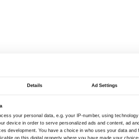
Details
Ad Settings
a
r alla som driver opinionsbildning och samhällsförändring, genom en pr
cess your personal data, e.g. your IP-number, using technology
ur device in order to serve personalized ads and content, ad a
ces development. You have a choice in who uses your data and 
licable on this digital property where you have made your choic