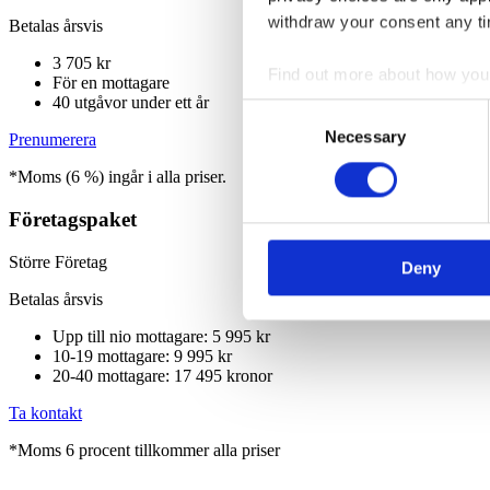
withdraw your consent any tim
Betalas årsvis
3 705 kr
Find out more about how your
För en mottagare
40 utgåvor under ett år
Consent
We use cookies to personalis
Necessary
Selection
Prenumerera
information about your use of
*Moms (6 %) ingår i alla priser.
other information that you’ve
Företagspaket
Större Företag
Deny
Betalas årsvis
Upp till nio mottagare: 5 995 kr
10-19 mottagare: 9 995 kr
20-40 mottagare: 17 495 kronor
Ta kontakt
*Moms 6 procent tillkommer alla priser