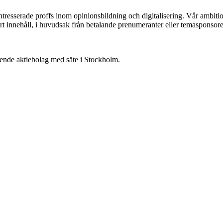
ntresserade proffs inom opinionsbildning och digitalisering. Vår ambit
vårt innehåll, i huvudsak från betalande prenumeranter eller temasponsore
oende aktiebolag med säte i Stockholm.