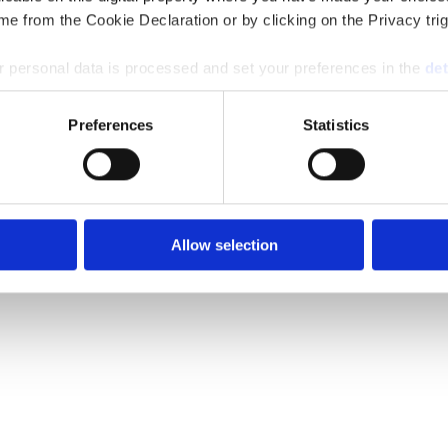
e from the Cookie Declaration or by clicking on the Privacy trig
 personal data is processed and set your preferences in the
det
e content and ads, to provide social media features and to analy
Preferences
Statistics
 our site with our social media, advertising and analytics partn
 provided to them or that they’ve collected from your use of their
Allow selection