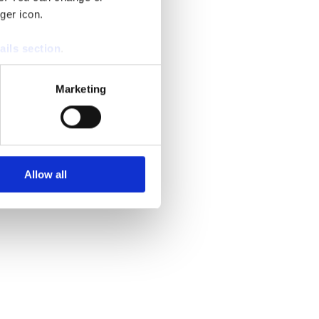
ger icon.
ails section
.
se our traffic. We also share
Marketing
ers who may combine it with
 services.
Allow all