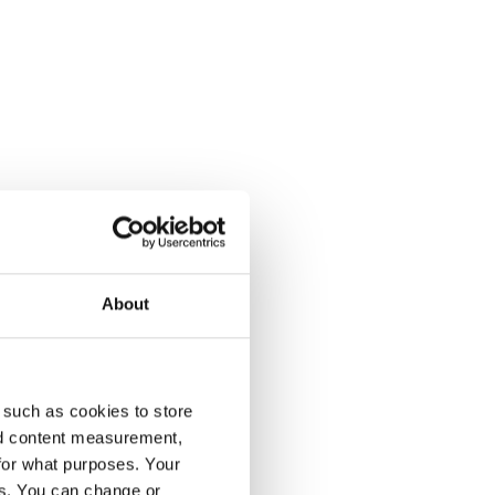
About
enumeration på Dagens Opinion.
 such as cookies to store
nd content measurement,
for what purposes. Your
es. You can change or