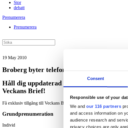
Stor
debatt
Prenumerera
Prenumerera
19 May 2010
Broberg byter telefoni mot godis
Consent
Håll dig uppdaterad med
Veckans Brief!
Responsible use of your dat
Få exklusiv tillgång till Veckans Brief, den essentiella läsningen fö
We and
our 116 partners
pro
and access information on yo
Grundprenumeration
audience research and servi
Individ
privacy choices are only app