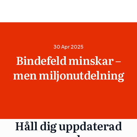
30 Apr 2025
Bindefeld minskar –
men miljonutdelning
Håll dig uppdaterad