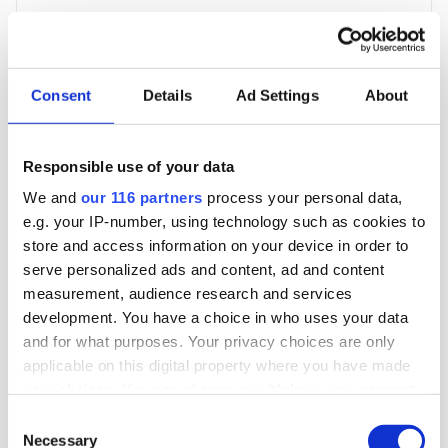
3 705 kr
För en mottagare
Consent
Details
Ad Settings
About
40 utgåvor under ett år
Responsible use of your data
Prenumerera
We and
our 116 partners
process your personal data,
e.g. your IP-number, using technology such as cookies to
*Moms (6 %) ingår i alla priser.
store and access information on your device in order to
serve personalized ads and content, ad and content
measurement, audience research and services
development. You have a choice in who uses your data
and for what purposes. Your privacy choices are only
applicable on this digital property where you have made
Företagspaket
your choices. You can change or withdraw your consent
any time from the Cookie Declaration or by clicking on
Consent
the Privacy trigger icon.
Necessary
Selection