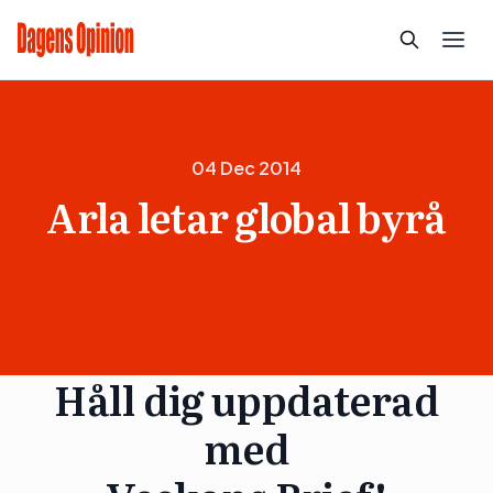
04 Dec 2014
Arla letar global byrå
Håll dig uppdaterad
med