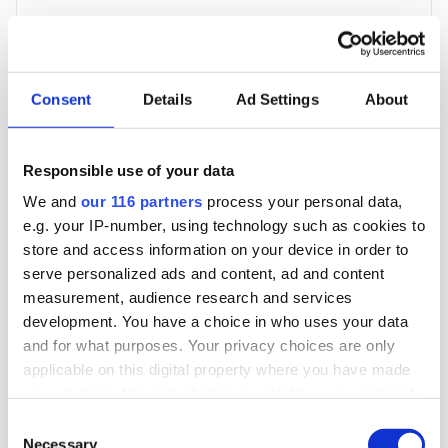
För en mottagare
40 utgåvor under ett år
Consent
Details
Ad Settings
About
Prenumerera
Responsible use of your data
*Moms (6 %) ingår i alla priser.
We and
our 116 partners
process your personal data,
e.g. your IP-number, using technology such as cookies to
store and access information on your device in order to
serve personalized ads and content, ad and content
measurement, audience research and services
development. You have a choice in who uses your data
Företagspaket
and for what purposes. Your privacy choices are only
applicable on this digital property where you have made
your choices. You can change or withdraw your consent
Större Företag
any time from the Cookie Declaration or by clicking on
Consent
Betalas årsvis
the Privacy trigger icon.
Necessary
Selection