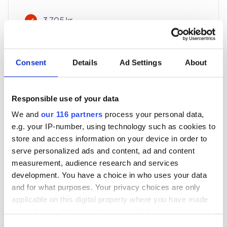
3 705 kr
För en mottagare
40 utgåvor under ett år
Consent
Details
Ad Settings
About
Prenumerera
Responsible use of your data
We and
our 116 partners
process your personal data,
*Moms (6 %) ingår i alla priser.
e.g. your IP-number, using technology such as cookies to
store and access information on your device in order to
serve personalized ads and content, ad and content
measurement, audience research and services
development. You have a choice in who uses your data
and for what purposes. Your privacy choices are only
Företagspaket
applicable on this digital property where you have made
your choices. You can change or withdraw your consent
any time from the Cookie Declaration or by clicking on
Consent