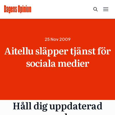
25 Nov 2009
Aitellu släpper tjänst för
sociala medier
Håll dig uppdaterad