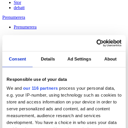
Stor
debatt
Prenumerera
Prenumerera
29 Apr 2015
Consent
Details
Ad Settings
About
affärerna går bra
Responsible use of your data
Håll dig uppdaterad med
We and
our 116 partners
process your personal data,
Veckans Brief!
e.g. your IP-number, using technology such as cookies to
store and access information on your device in order to
Få exklusiv tillgång till Veckans Brief, den essentiella läsningen för
alla som driver opinionsbildning och samhällsförändring, genom en
serve personalized ads and content, ad and content
prenumeration på Dagens Opinion.
measurement, audience research and services
development. You have a choice in who uses your data
Grundprenumeration