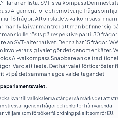
et? Här är en lista. SVT:s valkompass Den mest s
pass Argument för och emot varje fråga som hjälp
t ännu. 16 frågor. Aftonbladets valkompass Innan
får man fylla i var man tror att man befinner sig p
tt man skulle rösts på respektive parti. 30 frågor
e än SVT-alternativet. Denna har 15 frågor. W
 involverar sig i valet gör det genom enkäter.
noids AI-valkompass Snabbare än de traditionel
ågor. Värd att testa. Det här valet förtidsröstar f
 positivt på det sammanlagda valdeltagandet.
ropaparlamentsvalet.
ecka kvar till vallokalerna stänger så märks det att st
som stressar igenom frågor och enkäter från varenda
n väljare som försöker få ordning på allt som rör EU.