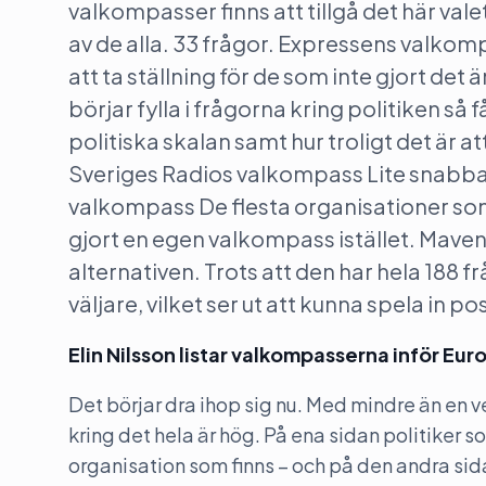
valkompasser finns att tillgå det här val
av de alla. 33 frågor. Expressens valkom
att ta ställning för de som inte gjort de
börjar fylla i frågorna kring politiken så 
politiska skalan samt hur troligt det är a
Sveriges Radios valkompass Lite snabbar
valkompass De flesta organisationer som
gjort en egen valkompass istället. Mave
alternativen. Trots att den har hela 188 fr
väljare, vilket ser ut att kunna spela in
Elin Nilsson listar valkompasserna inför Eu
Det börjar dra ihop sig nu. Med mindre än en v
kring det hela är hög. På ena sidan politiker 
organisation som finns – och på den andra sida