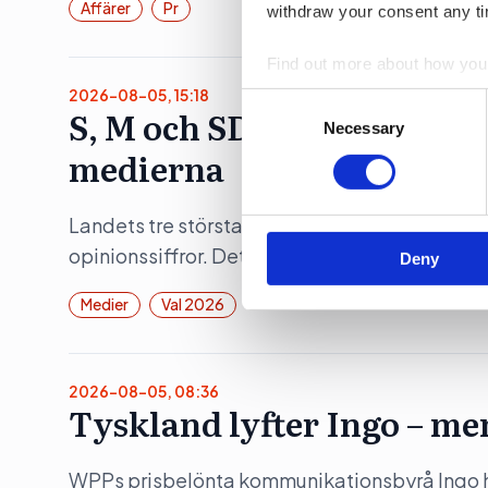
Affärer
Pr
withdraw your consent any tim
Find out more about how your
2026-08-05, 15:18
Consent
S, M och SD fortsatt ”und
We use cookies to personalis
Selection
Necessary
information about your use of
medierna
other information that you’ve
Landets tre största partier fortsätter att en lä
opinionssiffror. Det visar siffror från Retrieve
Deny
Medier
Val 2026
2026-08-05, 08:36
Tyskland lyfter Ingo – me
WPPs prisbelönta kommunikationsbyrå Ingo hö