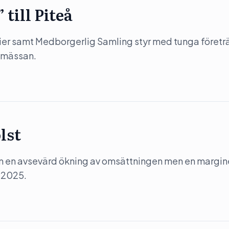
till Piteå
r samt Medborgerlig Samling styr med tunga företr
iamässan.
lst
m en avsevärd ökning av omsättningen men en margin
 2025.