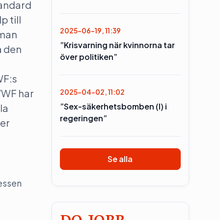
tandard
 till
2025-06-19, 11:39
 man
”Krisvarning när kvinnorna tar
å den
över politiken”
.
WF:s
 WWF har
2025-04-02, 11:02
”Sex-säkerhetsbomben (l) i
la
regeringen”
ler
Se alla
ressen
DO JOBB