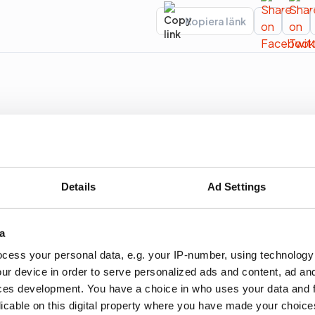
Kopiera länk
behöver för att hjälpa sina företag att växa.
Details
Ad Settings
en vänder till förlust
a
cess your personal data, e.g. your IP-number, using technology
förvärven Wikberg & Frisk och Hoc och ökade intäkt
ur device in order to serve personalized ads and content, ad a
ces development. You have a choice in who uses your data and 
licable on this digital property where you have made your choic