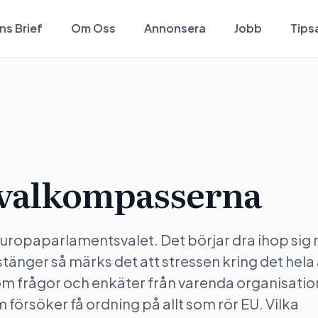
ns Brief
Om Oss
Annonsera
Jobb
Tips
 valkompasserna
 Europaparlamentsvalet. Det börjar dra ihop sig
stänger så märks det att stressen kring det hela
nom frågor och enkäter från varenda organisati
 försöker få ordning på allt som rör EU. Vilka