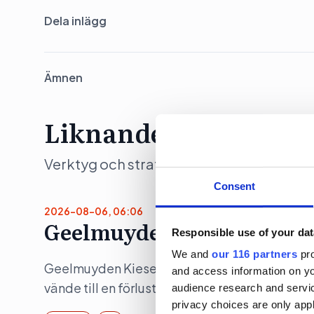
Dela inlägg
Ämnen
Liknande artiklar
Verktyg och strategier som moderna team 
Consent
2026-08-06, 06:06
Geelmuyden Kiese ökar – m
Responsible use of your dat
We and
our 116 partners
pro
Geelmuyden Kiese fusionerade under 2025 in 
and access information on yo
vände till en förlust.
audience research and servi
privacy choices are only app