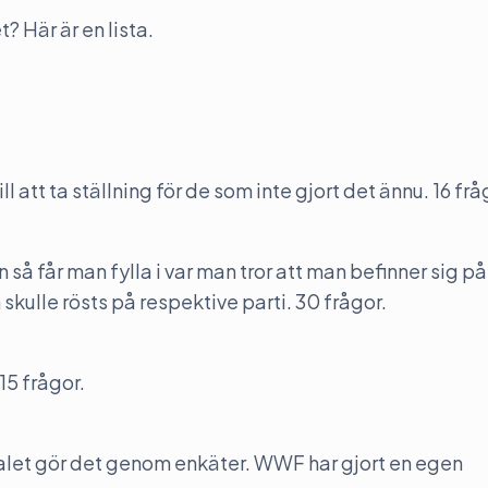
? Här är en lista.
 att ta ställning för de som inte gjort det ännu. 16 frå
n så får man fylla i var man tror att man befinner sig p
 skulle rösts på respektive parti. 30 frågor.
15 frågor.
 valet gör det genom enkäter. WWF har gjort en egen