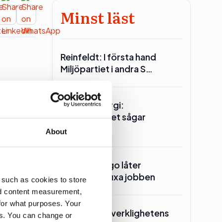
Minst läst
Reinfeldt: I första hand
Miljöpartiet i andra S…
Seklets energi:
Centerpartiet sågar
kärnkraften
About
Ander(s) Lago låter
Manpower fixa jobben
 such as cookies to store
erna men
nd content measurement,
for what purposes. Your
Kd skrotar ”verklighetens
es. You can change or