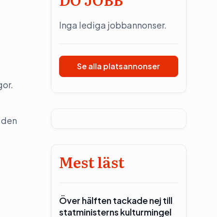
Inga lediga jobbannonser.
Se alla platsannonser
gor.
å den
Mest läst
Över hälften tackade nej till
statministerns kulturmingel