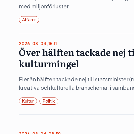
med miljonförluster.
Affärer
2026-08-04, 15:11
Över hälften tackade nej t
kulturmingel
Fler än hälften tackade nej till statsminister 
kreativa och kulturella branscherna, i samba
Kultur
Politik
2026-08-04, 08:59