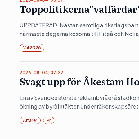
Toppolitikerna”valfärdar” 
UPPDATERAD. Nästan samtliga riksdagspartie
närmaste dagarna kosorna till Piteå och Nol
Val 2026
2026-08-04, 07:22
Svagt upp för Åkestam Ho
En av Sveriges största reklambyråer åstadko
ökning av byråintäkten under räkenskapsåret
Affärer
Pr