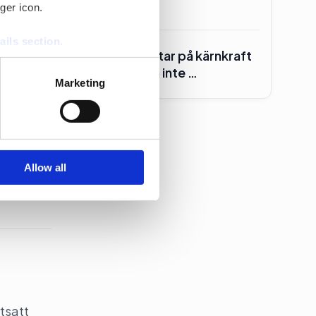
folk”
ger icon.
ails section
.
Centern röstar på kärnkraft
– för att den inte …
se our traffic. We also share
Marketing
ers who may combine it with
 services.
Allow all
tsatt