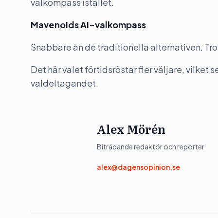
valkompass istället.
Mavenoids AI-valkompass
Snabbare än de traditionella alternativen. Trot
Det här valet förtidsröstar fler väljare, vilke
valdeltagandet.
Alex Mörén
Biträdande redaktör och reporter
alex@dagensopinion.se