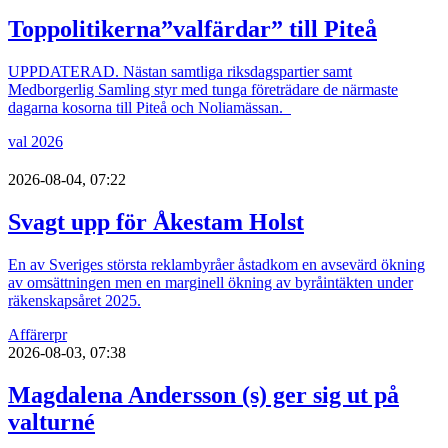
Toppolitikerna”valfärdar” till Piteå
UPPDATERAD. Nästan samtliga riksdagspartier samt
Medborgerlig Samling styr med tunga företrädare de närmaste
dagarna kosorna till Piteå och Noliamässan.
val 2026
2026-08-04, 07:22
Svagt upp för Åkestam Holst
En av Sveriges största reklambyråer åstadkom en avsevärd ökning
av omsättningen men en marginell ökning av byråintäkten under
räkenskapsåret 2025.
Affärer
pr
2026-08-03, 07:38
Magdalena Andersson (s) ger sig ut på
valturné