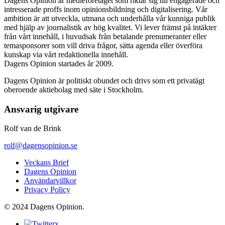
Dagens Opinion är medieföretaget som riktar sig till engagerade och
intresserade proffs inom opinionsbildning och digitalisering. Vår
ambition är att utveckla, utmana och underhålla vår kunniga publik
med hjälp av journalistik av hög kvalitet. Vi lever främst på intäkter
från vårt innehåll, i huvudsak från betalande prenumeranter eller
temasponsorer som vill driva frågor, sätta agenda eller överföra
kunskap via vårt redaktionella innehåll.
Dagens Opinion startades år 2009.
Dagens Opinion är politiskt obundet och drivs som ett privatägt
oberoende aktiebolag med säte i Stockholm.
Ansvarig utgivare
Rolf van de Brink
rolf@dagensopinion.se
Veckans Brief
Dagens Opinion
Användarvillkor
Privacy Policy
© 2024 Dagens Opinion.