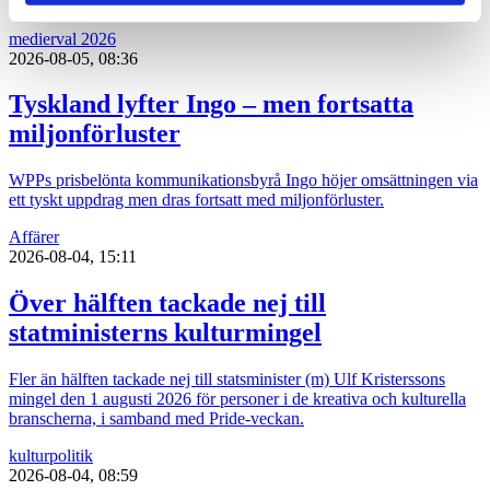
Retriever för föregående vecka.
medier
val 2026
2026-08-05, 08:36
Tyskland lyfter Ingo – men fortsatta
miljonförluster
WPPs prisbelönta kommunikationsbyrå Ingo höjer omsättningen via
ett tyskt uppdrag men dras fortsatt med miljonförluster.
Affärer
2026-08-04, 15:11
Över hälften tackade nej till
statministerns kulturmingel
Fler än hälften tackade nej till statsminister (m) Ulf Kristerssons
mingel den 1 augusti 2026 för personer i de kreativa och kulturella
branscherna, i samband med Pride-veckan.
kultur
politik
2026-08-04, 08:59