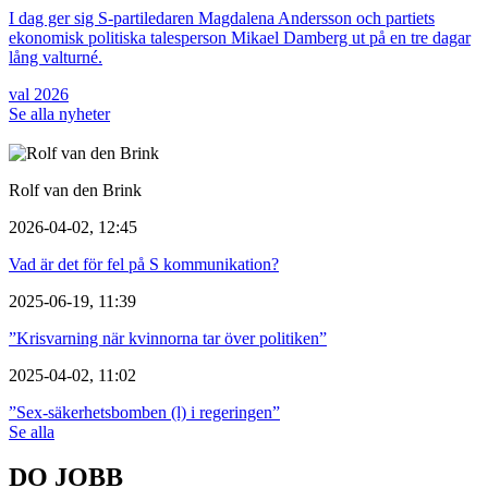
I dag ger sig S-partiledaren Magdalena Andersson och partiets
ekonomisk politiska talesperson Mikael Damberg ut på en tre dagar
lång valturné.
val 2026
Se alla nyheter
Rolf van den Brink
2026-04-02, 12:45
Vad är det för fel på S kommunikation?
2025-06-19, 11:39
”Krisvarning när kvinnorna tar över politiken”
2025-04-02, 11:02
”Sex-säkerhetsbomben (l) i regeringen”
Se alla
DO JOBB