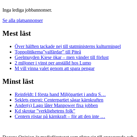
Inga lediga jobbannonser.
Se alla platsannonser
Mest läst
Över hälften tackade nej till statministerns kulturmingel
Toppolitikerna”valfärdar” till Piteå
Geelmuyden Kiese ökar – men vänder till förlust
2 miljoner i vinst per anställd hos Lumo
M vill vinna valet genom att spara pengar
Minst läst
Reinfeldt: I första hand Miljöpartiet i andra S…
Seklets energi: Centerpartiet sågar kärnkraften
Ander(s) Lago låter Manpower fixa jobben
Kd skrotar ”verklighetens folk”
Centern röstar på kärnkraft – för att den inte …