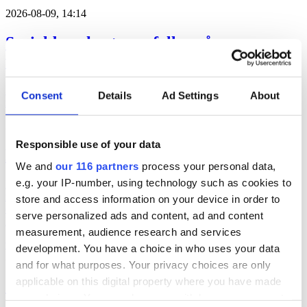
2026-08-09, 14:14
Socialdemokraterna fyller på
valkampanjen med tre nya delar
Socialdemokraterna kör igång tre nya delar i sin valkampanj. Fyra
Consent
Details
Ad Settings
About
nationella företrädare är utsedda.
2026-08-07, 12:32
Responsible use of your data
M vill vinna valet genom att spara pengar
We and
our 116 partners
process your personal data,
e.g. your IP-number, using technology such as cookies to
Med ett paket av åtgärder vill Moderaterna minska statens kostnader
med 70 miljarder kronor. Paketet står i valrörelsen emot
store and access information on your device in order to
oppositionens planer på höjda skatter. Det berättade finansminister
serve personalized ads and content, ad and content
Elisabeth Svantesson på en presskonferens tidigare idag.
measurement, audience research and services
val 2026
development. You have a choice in who uses your data
2026-08-07, 07:15
and for what purposes. Your privacy choices are only
applicable on this digital property where you have made
2 miljoner i vinst per anställd hos Lumo
your choices. You can change or withdraw your consent