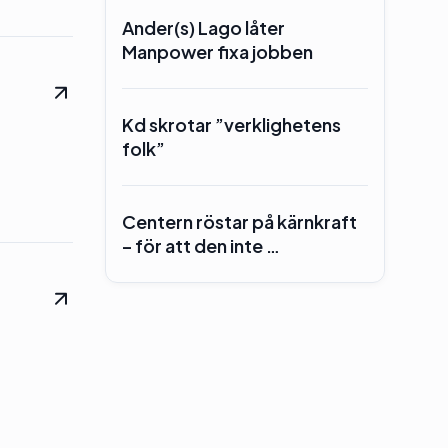
Ander(s) Lago låter
Manpower fixa jobben
Kd skrotar ”verklighetens
folk”
Centern röstar på kärnkraft
– för att den inte …