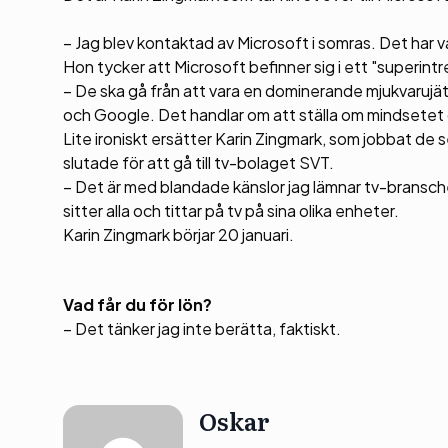
– Jag blev kontaktad av Microsoft i somras. Det har 
Hon tycker att Microsoft befinner sig i ett "superint
– De ska gå från att vara en dominerande mjukvarujä
och Google. Det handlar om att ställa om mindsetet o
Lite ironiskt ersätter Karin Zingmark, som jobbat de
slutade för att gå till tv-bolaget SVT.
– Det är med blandade känslor jag lämnar tv-bransch
sitter alla och tittar på tv på sina olika enheter.
Karin Zingmark börjar 20 januari.
Vad får du för lön?
– Det tänker jag inte berätta, faktiskt.
Oskar