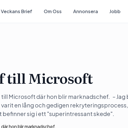
Veckans Brief
Om Oss
Annonsera
Jobb
 till Microsoft
 till Microsoft där hon blir marknadschef. – Jag 
 varit en lång och gedigen rekryteringsprocess
befinner sig i ett "superintressant skede".
ft där hon blir marknadschef.