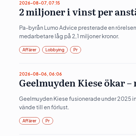
2026-08-07, 07:15
2 miljoner i vinst per ans
Pa-byrån Lumo Advice presterade en rörelsem
medarbetare låg på 2,1 miljoner kronor.
Affärer
Lobbying
Pr
2026-08-06, 06:06
Geelmuyden Kiese ökar – m
Geelmuyden Kiese fusionerade under 2025 in 
vände till en förlust.
Affärer
Pr