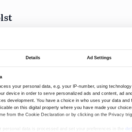
lst
m en avsevärd ökning av omsättningen men en margin
 2025.
Details
Ad Settings
a
cess your personal data, e.g. your IP-number, using technology
ur device in order to serve personalized ads and content, ad a
ces development. You have a choice in who uses your data and 
n och vinsten under 2025.
licable on this digital property where you have made your choic
e from the Cookie Declaration or by clicking on the Privacy trig
 personal data is processed and set your preferences in the
det