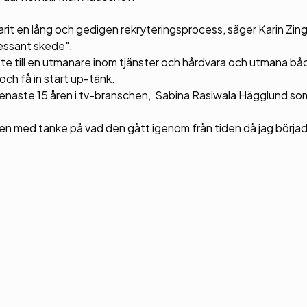
varit en lång och gedigen rekryteringsprocess, säger Karin Zin
ressant skede".
tte till en utmanare inom tjänster och hårdvara och utmana b
ch få in start up-tänk.
 senaste 15 åren i tv-branschen, Sabina Rasiwala Hägglund so
en med tanke på vad den gått igenom från tiden då jag börjad