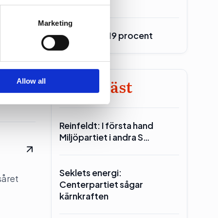
se our traffic. We also share
Marketing
ers who may combine it with
Burson upp 19 procent
 services.
0
Minst läst
Allow all
Reinfeldt: I första hand
Miljöpartiet i andra S…
Seklets energi:
såret
Centerpartiet sågar
kärnkraften