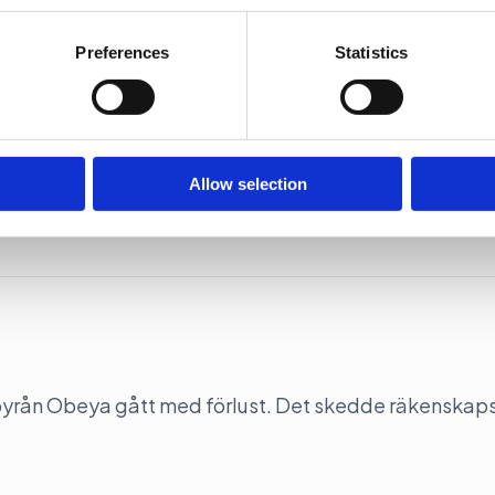
e content and ads, to provide social media features and to analy
Preferences
Statistics
 our site with our social media, advertising and analytics partn
ersen
 provided to them or that they’ve collected from your use of their
5 både intäkten och lönsamheten och passerade 70
Allow selection
-byrån Obeya gått med förlust. Det skedde räkenskap