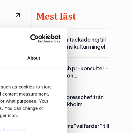
Mest läst
ell
Över hälften tackade nej till
statministerns kulturmingel
About
Lars Lerin och pr-konsulter –
Ulf Kristersson…
 such as cookies to store
nd content measurement,
SKR hämtar presschef från
for what purposes. Your
Region Stockholm
es. You can change or
ger icon.
Toppolitikerna”valfärdar” till
ails section
.
Piteå