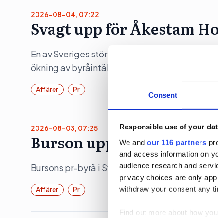
2026-08-04, 07:22
Svagt upp för Åkestam Ho
En av Sveriges största reklambyråer åstadko
ökning av byråintäkten under räkenskapsåret
Affärer
Pr
Consent
Responsible use of your dat
2026-08-03, 07:25
Burson upp 19 procent
We and
our 116 partners
pro
and access information on yo
audience research and servi
Bursons pr-byrå i Sverige ökade både intäkte
privacy choices are only app
withdraw your consent any tim
Affärer
Pr
Find out more about how your