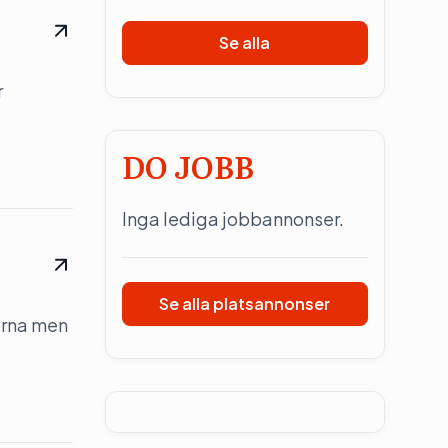
Se alla
r
DO JOBB
Inga lediga jobbannonser.
Se alla platsannonser
erna men