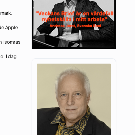
gmark.
åde Apple
m i somras
e. I dag