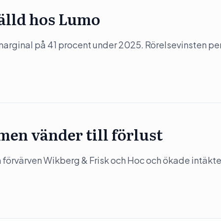
tälld hos Lumo
arginal på 41 procent under 2025. Rörelsevinsten pe
en vänder till förlust
förvärven Wikberg & Frisk och Hoc och ökade intäkt