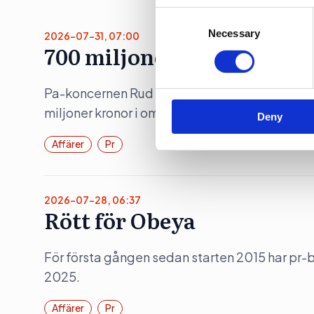
Consent
We use cookies to personalis
Selection
Necessary
2026-07-31, 07:00
information about your use of
700 miljoner för Rud Ped
other information that you’ve
Pa-koncernen Rud Pedersen ökade under 202
miljoner kronor i omsättning.
Deny
Affärer
Pr
2026-07-28, 06:37
Rött för Obeya
För första gången sedan starten 2015 har pr
2025.
Affärer
Pr