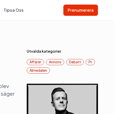
Tipsa Oss
Prenumerera
Utvalda kategorier
Affärer
Annons
Debatt
Pr
Almedalen
blev
, säger