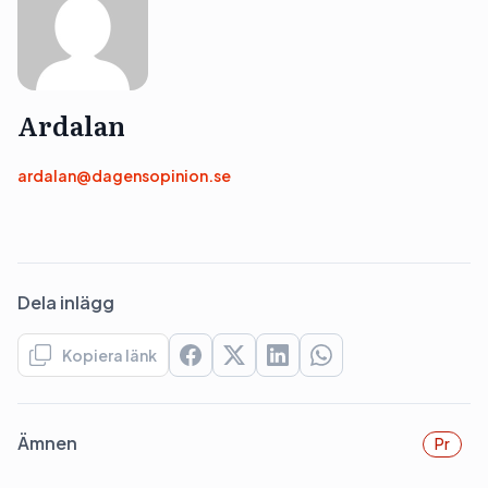
Ardalan
ardalan@dagensopinion.se
Dela inlägg
Kopiera länk
Ämnen
Pr