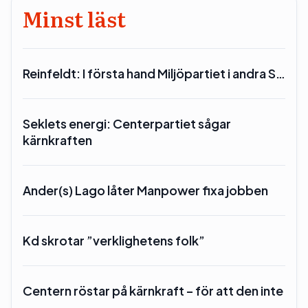
Minst läst
Reinfeldt: I första hand Miljöpartiet i andra S…
Seklets energi: Centerpartiet sågar
kärnkraften
Ander(s) Lago låter Manpower fixa jobben
Kd skrotar ”verklighetens folk”
Centern röstar på kärnkraft – för att den inte
…