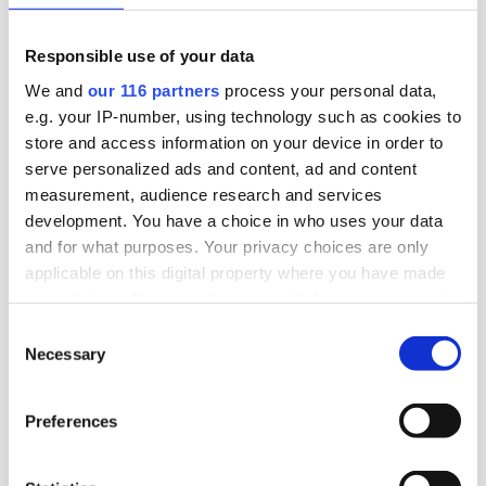
700 miljoner kronor i omsättning.
Responsible use of your data
Affärer
Pr
We and
our 116 partners
process your personal data,
e.g. your IP-number, using technology such as cookies to
2026-07-28, 06:37
store and access information on your device in order to
Rött för Obeya
serve personalized ads and content, ad and content
measurement, audience research and services
development. You have a choice in who uses your data
För första gången sedan starten 2015 har pr-
and for what purposes. Your privacy choices are only
byrån Obeya gått med förlust. Det skedde
applicable on this digital property where you have made
räkenskapsåret 2025.
your choices. You can change or withdraw your consent
any time from the Cookie Declaration or by clicking on
Consent
Affärer
Pr
the Privacy trigger icon.
Necessary
Selection
2026-07-24, 08:00
Find out more about how your personal data is processed
Preferences
Kundtapp raderade Jungs lönsamhet
and set your preferences in the
details section
.
We use cookies to personalise content and ads, to
Pr-byrån Jung tappade storkunden P&G och det