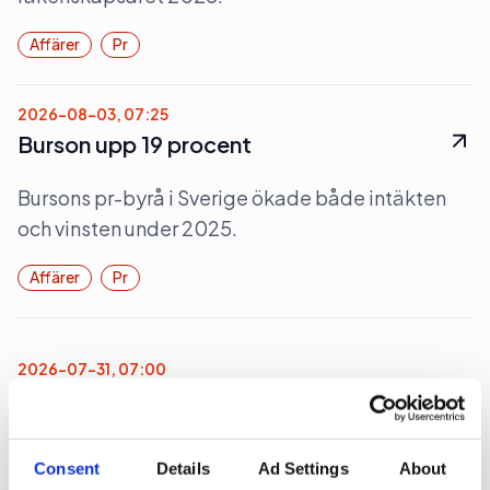
Affärer
Pr
2026-08-03, 07:25
Burson upp 19 procent
Bursons pr-byrå i Sverige ökade både intäkten
och vinsten under 2025.
Affärer
Pr
2026-07-31, 07:00
700 miljoner för Rud Pedersen
Pa-koncernen Rud Pedersen ökade under 2025
Consent
Details
Ad Settings
About
både intäkten och lönsamheten och passerade