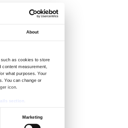
About
r KD-ledaren Ebba Busch tal.
 such as cookies to store
nd content measurement,
for what purposes. Your
es. You can change or
källor pekar ut anledningen.
ger icon.
ails section
.
se our traffic. We also share
Marketing
ers who may combine it with