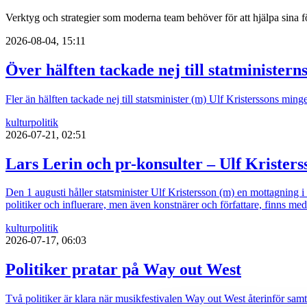
Verktyg och strategier som moderna team behöver för att hjälpa sina fö
2026-08-04, 15:11
Över hälften tackade nej till statministern
Fler än hälften tackade nej till statsminister (m) Ulf Kristerssons mi
kultur
politik
2026-07-21, 02:51
Lars Lerin och pr-konsulter – Ulf Kristers
Den 1 augusti håller statsminister Ulf Kristersson (m) en mottagning 
politiker och influerare, men även konstnärer och författare, finns med
kultur
politik
2026-07-17, 06:03
Politiker pratar på Way out West
Två politiker är klara när musikfestivalen Way out West återinför sa