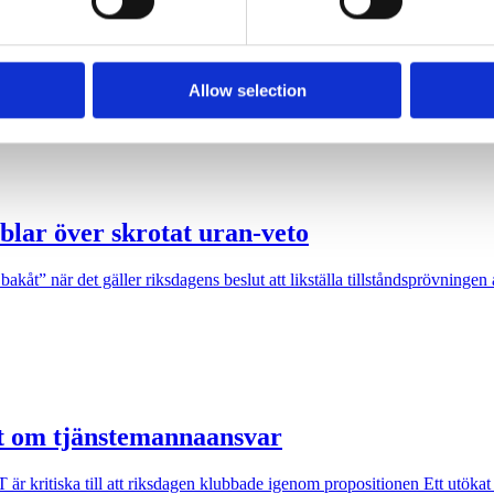
 provided to them or that they’ve collected from your use of their
Allow selection
sig ut på en två dagars valturné i Sverige. Dock blir det flera klassiska
blar över skrotat uran-veto
akåt” när det gäller riksdagens beslut att likställa tillståndsprövninge
ut om tjänstemannaansvar
kritiska till att riksdagen klubbade igenom propositionen Ett utökat st