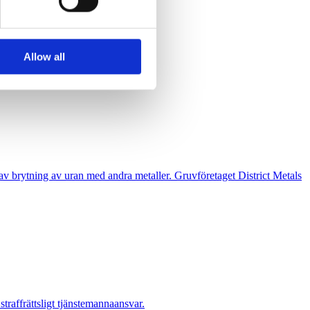
 services.
Allow all
 turistorter.
n av brytning av uran med andra metaller. Gruvföretaget District Metals
raffrättsligt tjänstemannaansvar.