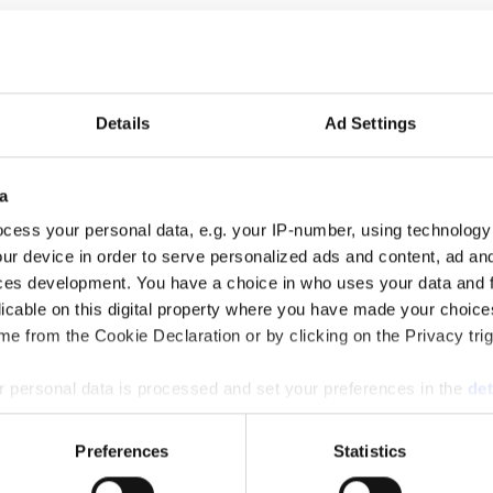
 auktoritet”
Details
Ad Settings
alen via sin proprietära varumärkesmodell Field of Meaning. Först ut ä
a
cess your personal data, e.g. your IP-number, using technology
ur device in order to serve personalized ads and content, ad a
ces development. You have a choice in who uses your data and 
licable on this digital property where you have made your choic
mun och drar tillbaka sin kandidatur inför höstens riksdagsval. Flera 
e from the Cookie Declaration or by clicking on the Privacy trig
 personal data is processed and set your preferences in the
det
e content and ads, to provide social media features and to analy
Preferences
Statistics
 our site with our social media, advertising and analytics partn
ng för ett starkare filmland”, förrän den sågas.