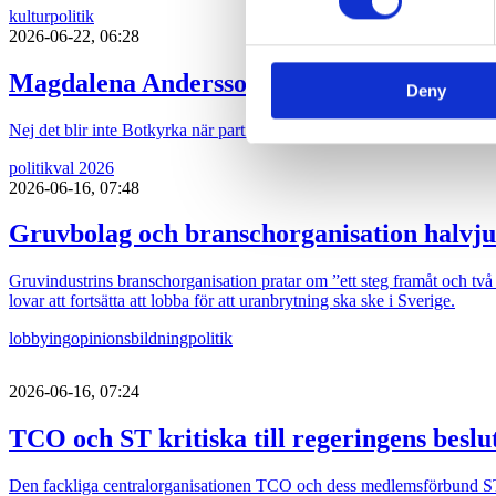
other information that you’ve
kultur
politik
2026-06-22, 06:28
Magdalena Andersson (s) turistkampanjar
Deny
Nej det blir inte Botkyrka när partiledaren (s) Magdalena Andersson ger 
politik
val 2026
2026-06-16, 07:48
Gruvbolag och branschorganisation halvju
Gruvindustrins branschorganisation pratar om ”ett steg framåt och två b
lovar att fortsätta att lobba för att uranbrytning ska ske i Sverige.
lobbying
opinionsbildning
politik
2026-06-16, 07:24
TCO och ST kritiska till regeringens besl
Den fackliga centralorganisationen TCO och dess medlemsförbund ST är 