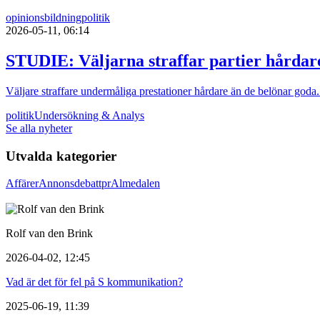
opinionsbildning
politik
2026-05-11, 06:14
STUDIE: Väljarna straffar partier hårdar
Väljare straffare undermåliga prestationer hårdare än de belönar goda.
politik
Undersökning & Analys
Se alla nyheter
Utvalda kategorier
Affärer
Annons
debatt
pr
Almedalen
Rolf van den Brink
2026-04-02, 12:45
Vad är det för fel på S kommunikation?
2025-06-19, 11:39