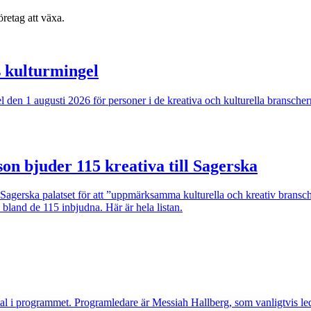
retag att växa.
s kulturmingel
ngel den 1 augusti 2026 för personer i de kreativa och kulturella bransc
son bjuder 115 kreativa till Sagerska
i Sagerska palatset för att ”uppmärksamma kulturella och kreativ brans
 bland de 115 inbjudna. Här är hela listan.
mtal i programmet. Programledare är Messiah Hallberg, som vanligtvis 