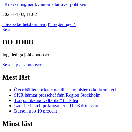
”Krisvarning när kvinnorna tar över politiken”
2025-04-02, 11:02
”Sex-säkerhetsbomben (l) i regeringen”
Se alla
DO JOBB
Inga lediga jobbannonser.
Se alla platsannonser
Mest läst
Över hälften tackade nej till statministerns kulturmingel
SKR hämtar presschef från Region Stockholm
Toppolitikerna”valfärdar” till Piteå
Lars Lerin och pr-konsulter – Ulf Kristersson…
Burson upp 19 procent
Minst läst