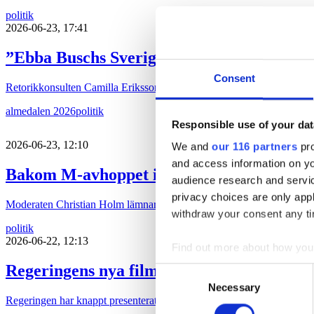
politik
2026-06-23, 17:41
”Ebba Buschs Sverigedröm kräver hårdare
Consent
Retorikkonsulten Camilla Eriksson analyserar partiledartalen i Almed
almedalen 2026
politik
Responsible use of your dat
2026-06-23, 12:10
We and
our 116 partners
pro
and access information on yo
Bakom M-avhoppet i Karlstad
audience research and servi
privacy choices are only app
Moderaten Christian Holm lämnar sina politiska uppdrag i Karlstad kom
withdraw your consent any tim
politik
2026-06-22, 12:13
Find out more about how your
Regeringens nya filmpolitik sågas
Consent
We use cookies to personalis
Necessary
Selection
information about your use of
Regeringen har knappt presenterat sin proposition ”Ny politisk inriktni