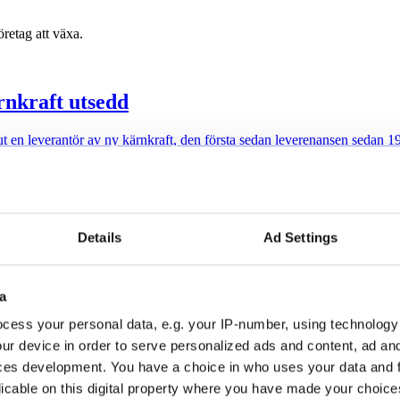
retag att växa.
nkraft utsedd
 ut en leverantör av ny kärnkraft, den första sedan leverenansen sedan 19
hånad” av ”klimataktivister ” hos Naturskydd
Details
Ad Settings
vbröts ledamöter från Liberalerna och Moderaterna av publiken. Elin Nils
xén, generalsekreterare för Naturskyddsföreningen, som ordnade panels
a
cess your personal data, e.g. your IP-number, using technology
ur device in order to serve personalized ads and content, ad a
ces development. You have a choice in who uses your data and 
 olja och gas
licable on this digital property where you have made your choic