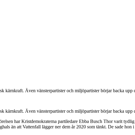
ensk kärnkraft. Även vänsterpartister och miljöpartister börjar backa u
ensk kärnkraft. Även vänsterpartister och miljöpartister börjar backa u
elsen har Kristdemokraterna partiledare Ebba Busch Thor varit tydlig med
inghals än att Vattenfall lägger ner dem år 2020 som tänkt. De sade hon i