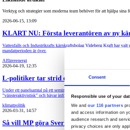
Verktyg och strategier som moderna team behöver för att hjälpa sina fö
2026-06-15, 13:09
KLART NU: Första leverantören av ny kär
Vattenfalls och Industrikrafts kärnkraftsbolag Videberg Kraft har valt
mandatperioden är över.
Affärer
energi
2026-04-19, 12:35
L-politiker tar strid efter att ha blivit ”
Consent
Under ett panelsamtal på ett seminarium om restaurering av naturen, a
”vänsteraktivistisk” och bävar inför kommande panelsamtal. Karin Le
Responsible use of your dat
We and
our 116 partners
pro
klimat
politik
2026-03-31, 14:57
and access information on yo
audience research and servi
Så vill MP göra Sverige oberoende av fossil
privacy choices are only app