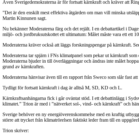
Även Sverigedemokraterna är för fortsatt kärnkraft och kräver att Ring
”Det är den enskilt mest effektiva åtgärden om man vill minska utsläpp
Martin Kinnunen sagt.
Nu bekänner Moderaterna färg och det rejält. I en debattartikel i Dage
miljö- och jordbruksutskottet ett ultimatum: Målet måste vara ett ett 10
Moderaterna kräver också att läggs forskningspengar på kärnkraft. Sed
Moderaterna tar spjärn i FNs klimatpanel som pekar ut kärnkraft som 
Moderaterna bjuder in till överläggningar och ändras inte målet hop
grund av kärnkraften.
Moderaterna hänvisar även till en rapport från Sweco som slår fast att
Tydligt för fortsatt kärnkraft i dag är alltså M, SD, KD och L.
Kärnkraftsanhängarna fick i går oväntat stöd. I ett debattinlägg i Syd
klimatet.” Trion är med i ”nätverket sol-, vind- och kärnkraft” och hän
Sverige behöver en ny energiöverenskommelse med en kraftig utbyggnad
större att trycket från klimatrörelsen faktiskt leder fram till en uppgör
Trion skriver: