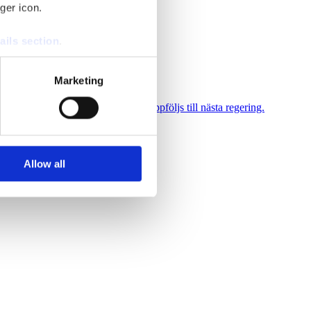
ger icon.
ails section
.
se our traffic. We also share
Marketing
ers who may combine it with
lag till som ska se till att målen uppföljs till nästa regering.
 services.
Allow all