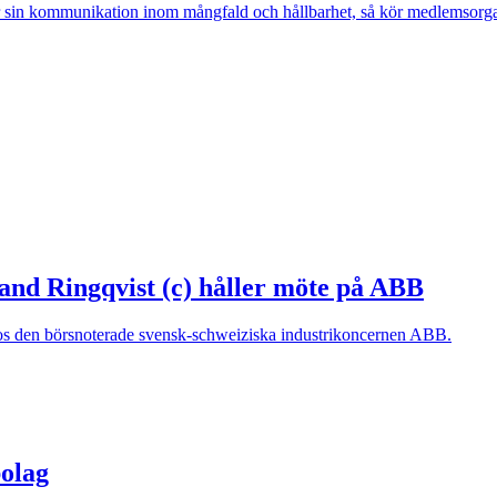
er sin kommunikation inom mångfald och hållbarhet, så kör medlemsorg
and Ringqvist (c) håller möte på ABB
 hos den börsnoterade svensk-schweiziska industrikoncernen ABB.
bolag