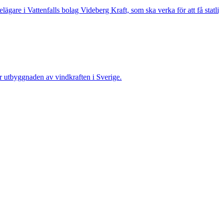
lägare i Vattenfalls bolag Videberg Kraft, som ska verka för att få statli
r utbyggnaden av vindkraften i Sverige.