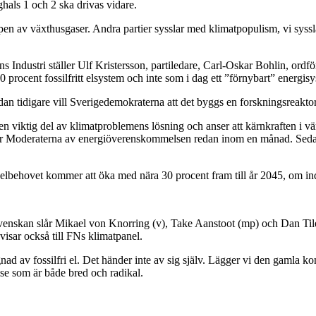
hals 1 och 2 ska drivas vidare.
en av växthusgaser. Andra partier sysslar med klimatpopulism, vi syssla
ns Industri ställer Ulf Kristersson, partiledare, Carl-Oskar Bohlin, ord
0 procent fossilfritt elsystem och inte som i dag ett ”förnybart” energis
an tidigare vill Sverigedemokraterna att det byggs en forskningsreaktor
en viktig del av klimatproblemens lösning och anser att kärnkraften i
par Moderaterna av energiöverenskommelsen redan inom en månad. Sedan 
 elbehovet kommer att öka med nära 30 procent fram till år 2045, om indu
svenskan slår Mikael von Knorring (v), Take Aanstoot (mp) och Dan Tilert 
visar också till FNs klimatpanel.
 av fossilfri el. Det händer inte av sig själv. Lägger vi den gamla k
else som är både bred och radikal.