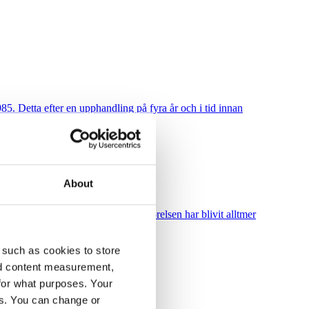
85. Detta efter en upphandling på fyra år och i tid innan
sföreningen
About
son, L-ledamot tycker att klimatrörelsen har blivit alltmer
amtalet, har en annan syn på saken.
 such as cookies to store
nd content measurement,
for what purposes. Your
es. You can change or