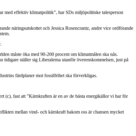
r med effektiv klimatpolitik”, har SDs miljöpolitiske talesperson
förande näringsutskottet och Jessica Rosencrantz, andre vice ordförande
ystem.
.
 världen måste öka med 90-200 procent om klimatmålen ska nås.
tidigare ställer sig Liberalerna utanför överenskommelsen, just på
strins färdplaner mot fossilfrihet ska förverkligas.
(c), fast att ”Kärnkraften är en av de bästa energikällor vi har för
onflikten mellan vind- och kärnkraft bakom oss är chansen mycket