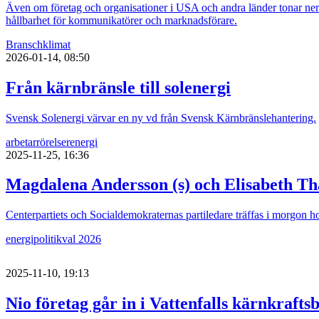
Även om företag och organisationer i USA och andra länder tonar n
hållbarhet för kommunikatörer och marknadsförare.
Bransch
klimat
2026-01-14, 08:50
Från kärnbränsle till solenergi
Svensk Solenergi värvar en ny vd från Svensk Kärnbränslehantering.
arbetarrörelser
energi
2025-11-25, 16:36
Magdalena Andersson (s) och Elisabeth Th
Centerpartiets och Socialdemokraternas partiledare träffas i morgon
energi
politik
val 2026
2025-11-10, 19:13
Nio företag går in i Vattenfalls kärnkrafts