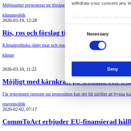
withdraw your consent any tim
Miljöpartiet presenterar tre förslag som ska göra Sverige oberoende av 
klimat
politik
Find out more about how your
2026-03-19, 12:28
Consent
We use cookies to personalis
Ris, ros och förslag till regeringen från Kl
Necessary
Selection
information about your use of
Klimatpolitiska rådet risar och rosar i sju punkter regeringens politik f
other information that you’ve
klimat
Deny
2026-03-10, 11:22
Möjligt med kärnkraft på Gotland och Öl
Får regeringen igenom sin proposition kan det bli möjligt att bygga 
energi
politik
2026-02-02, 07:17
CommToAct erbjuder EU-finansierad hållb