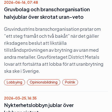
2026-06-16, 07:48
Gruvbolag och branschorganisation
halvjublar över skrotat uran-veto
Gruvindustrins branschorganisation pratar om
”ett steg framåt och två bakåt” när det gäller
riksdagens beslut att likställa
tillståndsprövningen av brytning av uran med
andra metaller. Gruvföretaget District Metals
lovar att fortsätta att lobba för att uranbrytning
ska ske i Sverige.
Lobbying
Opinionsbildning
Politik
2026-03-25, 16:35
Nykterhetslobbyn jublar över