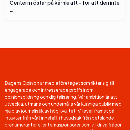
Centern röstar på kärnkraft – för att den inte
…
Dagens Opinion är medieföretaget som riktar sig till
engagerade och intresserade proffs inom
opinionsbildning och digitalisering. Vår ambition är att
utveckla, utmana och underhålla vår kunniga publik med
hjälp av journalistik av hög kvalitet. Vi lever främst på
intäkter från vårt innehåll, i huvudsak från betalande
prenumeranter eller temasponsorer som vill driva frågor,