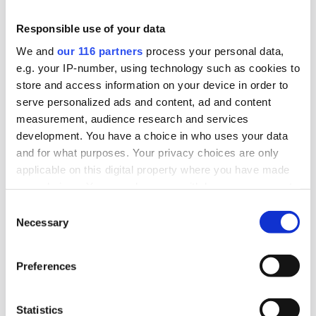
riksdagen på middag
Responsible use of your data
Gröna stålbolaget Stegra bjuder tre utskott på
We and
our 116 partners
process your personal data,
e.g. your IP-number, using technology such as cookies to
middag i morgon, tisdagen 4 november. Det
store and access information on your device in order to
bjuds på ”dryck och enklare mat”. Det pratas på
serve personalized ads and content, ad and content
sina håll om en bojkott mot tillställningen.
measurement, audience research and services
development. You have a choice in who uses your data
Lobbying
Politik
Pr
and for what purposes. Your privacy choices are only
applicable on this digital property where you have made
your choices. You can change or withdraw your consent
2025-10-30, 10:44
any time from the Cookie Declaration or by clicking on
The Swedish Thing blir byrå för
Consent
the Privacy trigger icon.
Necessary
Selection
civilsamhället
Find out more about how your personal data is processed
The Swedish Thing, startade 2023 som en pa-
Preferences
and set your preferences in the
details section
.
byrå med S-stämpel. Nu tar byrån en ny position
som det som kan vara Sveriges första
We use cookies to personalise content and ads, to
Statistics