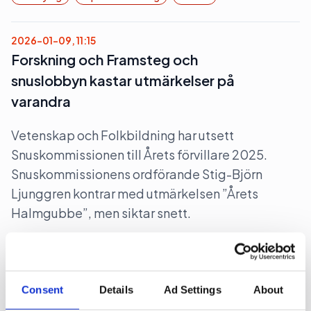
2026-01-09, 11:15
Forskning och Framsteg och
snuslobbyn kastar utmärkelser på
varandra
Vetenskap och Folkbildning har utsett
Snuskommissionen till Årets förvillare 2025.
Snuskommissionens ordförande Stig-Björn
Ljunggren kontrar med utmärkelsen ”Årets
Halmgubbe”, men siktar snett.
Case
Lobbying
Medier
2025-11-03, 13:46
Consent
Details
Ad Settings
About
Mixat intresse när Stegra bjuder