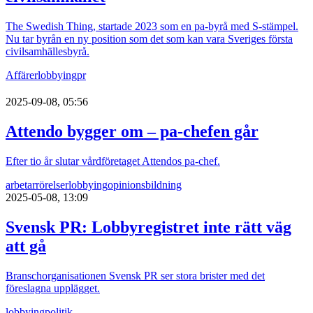
The Swedish Thing, startade 2023 som en pa-byrå med S-stämpel.
Nu tar byrån en ny position som det som kan vara Sveriges första
civilsamhällesbyrå.
Affärer
lobbying
pr
2025-09-08, 05:56
Attendo bygger om – pa-chefen går
Efter tio år slutar vårdföretaget Attendos pa-chef.
arbetarrörelser
lobbying
opinionsbildning
2025-05-08, 13:09
Svensk PR: Lobbyregistret inte rätt väg
att gå
Branschorganisationen Svensk PR ser stora brister med det
föreslagna upplägget.
lobbying
politik