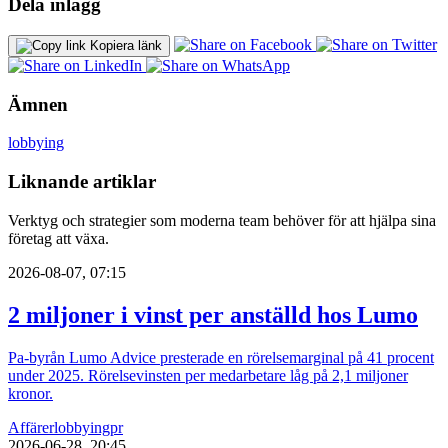
Dela inlägg
Kopiera länk
Ämnen
lobbying
Liknande artiklar
Verktyg och strategier som moderna team behöver för att hjälpa sina
företag att växa.
2026-08-07, 07:15
2 miljoner i vinst per anställd hos Lumo
Pa-byrån Lumo Advice presterade en rörelsemarginal på 41 procent
under 2025. Rörelsevinsten per medarbetare låg på 2,1 miljoner
kronor.
Affärer
lobbying
pr
2026-06-28, 20:45