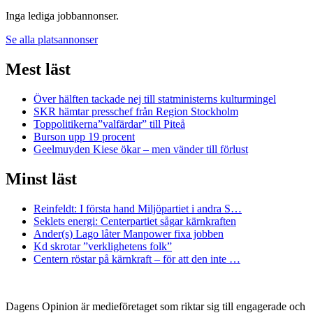
Inga lediga jobbannonser.
Se alla platsannonser
Mest läst
Över hälften tackade nej till statministerns kulturmingel
SKR hämtar presschef från Region Stockholm
Toppolitikerna”valfärdar” till Piteå
Burson upp 19 procent
Geelmuyden Kiese ökar – men vänder till förlust
Minst läst
Reinfeldt: I första hand Miljöpartiet i andra S…
Seklets energi: Centerpartiet sågar kärnkraften
Ander(s) Lago låter Manpower fixa jobben
Kd skrotar ”verklighetens folk”
Centern röstar på kärnkraft – för att den inte …
Dagens Opinion är medieföretaget som riktar sig till engagerade och