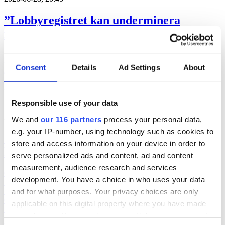
”Lobbyregistret kan underminera
förtroendet”
Det av riksdagen beslutade lobbyregistret kan underminera
förtroendet snarare än stärker det. Det skriver Alexander Katsaitis,
Consent
Details
Ad Settings
About
docent i statsvetenskap, Stockholms universitet och Faradj Koliev,
docent i statsvetenskap, Stockholms universitet samt förtroendevald
för Socialdemokraterna i Solna på DN Debatt.
Responsible use of your data
Bransch
lobbying
2026-06-16, 07:48
We and
our 116 partners
process your personal data,
e.g. your IP-number, using technology such as cookies to
Gruvbolag och branschorganisation
store and access information on your device in order to
halvjublar över skrotat uran-veto
serve personalized ads and content, ad and content
measurement, audience research and services
Gruvindustrins branschorganisation pratar om ”ett steg framåt och
development. You have a choice in who uses your data
två bakåt” när det gäller riksdagens beslut att likställa
and for what purposes. Your privacy choices are only
tillståndsprövningen av brytning av uran med andra metaller.
Gruvföretaget District Metals lovar att fortsätta att lobba för att
applicable on this digital property where you have made
uranbrytning ska ske i Sverige.
your choices. You can change or withdraw your consent