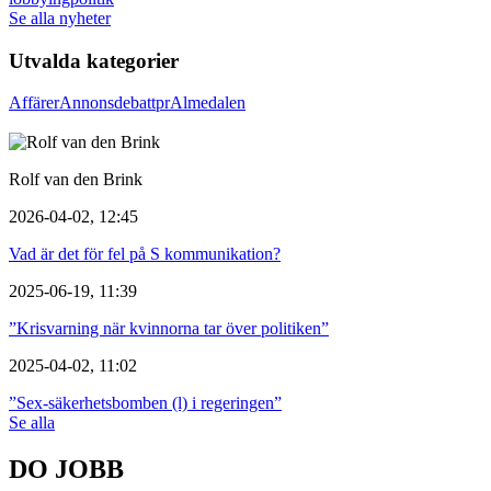
Se alla nyheter
Utvalda kategorier
Affärer
Annons
debatt
pr
Almedalen
Rolf van den Brink
2026-04-02, 12:45
Vad är det för fel på S kommunikation?
2025-06-19, 11:39
”Krisvarning när kvinnorna tar över politiken”
2025-04-02, 11:02
”Sex-säkerhetsbomben (l) i regeringen”
Se alla
DO JOBB