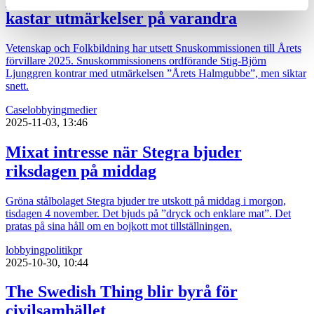
kastar utmärkelser på varandra
Vetenskap och Folkbildning har utsett Snuskommissionen till Årets
förvillare 2025. Snuskommissionens ordförande Stig-Björn
Ljunggren kontrar med utmärkelsen ”Årets Halmgubbe”, men siktar
snett.
Case
lobbying
medier
2025-11-03, 13:46
Mixat intresse när Stegra bjuder
riksdagen på middag
Gröna stålbolaget Stegra bjuder tre utskott på middag i morgon,
tisdagen 4 november. Det bjuds på ”dryck och enklare mat”. Det
pratas på sina håll om en bojkott mot tillställningen.
lobbying
politik
pr
2025-10-30, 10:44
The Swedish Thing blir byrå för
civilsamhället