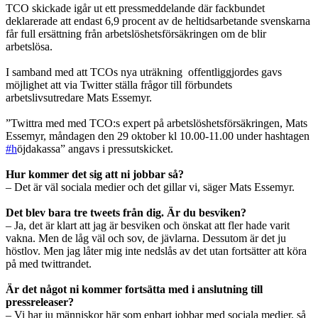
TCO skickade igår ut ett pressmeddelande där fackbundet
deklarerade att endast 6,9 procent av de heltidsarbetande svenskarna
får full ersättning från arbetslöshetsförsäkringen om de blir
arbetslösa.
I samband med att TCOs nya uträkning offentliggjordes gavs
möjlighet att via Twitter ställa frågor till förbundets
arbetslivsutredare Mats Essemyr.
”Twittra med med TCO:s expert på arbetslöshetsförsäkringen, Mats
Essemyr, måndagen den 29 oktober kl 10.00-11.00 under hashtagen
#h
öjdakassa” angavs i pressutskicket.
Hur kommer det sig att ni jobbar så?
– Det är väl sociala medier och det gillar vi, säger Mats Essemyr.
Det blev bara tre tweets från dig. Är du besviken?
– Ja, det är klart att jag är besviken och önskat att fler hade varit
vakna. Men de låg väl och sov, de jävlarna. Dessutom är det ju
höstlov. Men jag låter mig inte nedslås av det utan fortsätter att köra
på med twittrandet.
Är det något ni kommer fortsätta med i anslutning till
pressreleaser?
– Vi har ju människor här som enbart jobbar med sociala medier, så