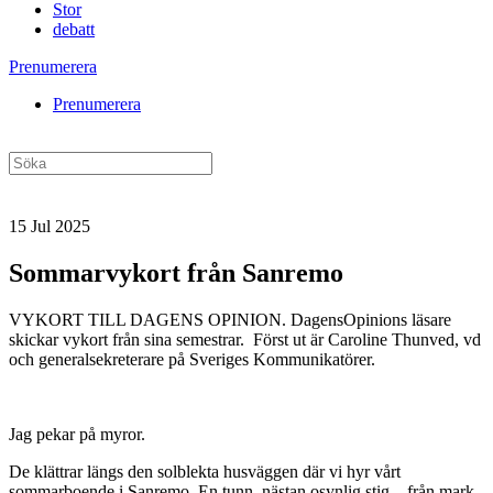
Stor
debatt
Prenumerera
Prenumerera
15 Jul 2025
Sommarvykort från Sanremo
VYKORT TILL DAGENS OPINION. DagensOpinions läsare
skickar vykort från sina semestrar. Först ut är Caroline Thunved, vd
och generalsekreterare på Sveriges Kommunikatörer.
Jag pekar på myror.
De klättrar längs den solblekta husväggen där vi hyr vårt
sommarboende i Sanremo. En tunn, nästan osynlig stig – från mark