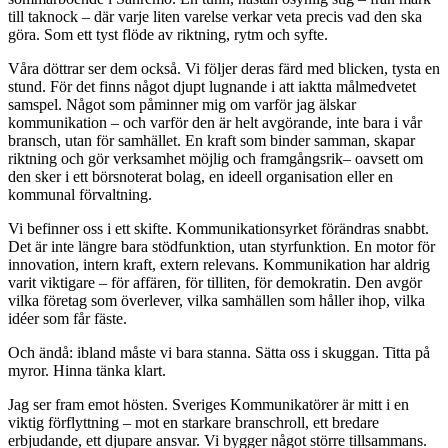
till taknock – där varje liten varelse verkar veta precis vad den ska
göra. Som ett tyst flöde av riktning, rytm och syfte.
Våra döttrar ser dem också. Vi följer deras färd med blicken, tysta en
stund. För det finns något djupt lugnande i att iaktta målmedvetet
samspel. Något som påminner mig om varför jag älskar
kommunikation – och varför den är helt avgörande, inte bara i vår
bransch, utan för samhället. En kraft som binder samman, skapar
riktning och gör verksamhet möjlig och framgångsrik– oavsett om
den sker i ett börsnoterat bolag, en ideell organisation eller en
kommunal förvaltning.
Vi befinner oss i ett skifte. Kommunikationsyrket förändras snabbt.
Det är inte längre bara stödfunktion, utan styrfunktion. En motor för
innovation, intern kraft, extern relevans. Kommunikation har aldrig
varit viktigare – för affären, för tilliten, för demokratin. Den avgör
vilka företag som överlever, vilka samhällen som håller ihop, vilka
idéer som får fäste.
Och ändå: ibland måste vi bara stanna. Sätta oss i skuggan. Titta på
myror. Hinna tänka klart.
Jag ser fram emot hösten. Sveriges Kommunikatörer är mitt i en
viktig förflyttning – mot en starkare branschroll, ett bredare
erbjudande, ett djupare ansvar. Vi bygger något större tillsammans.