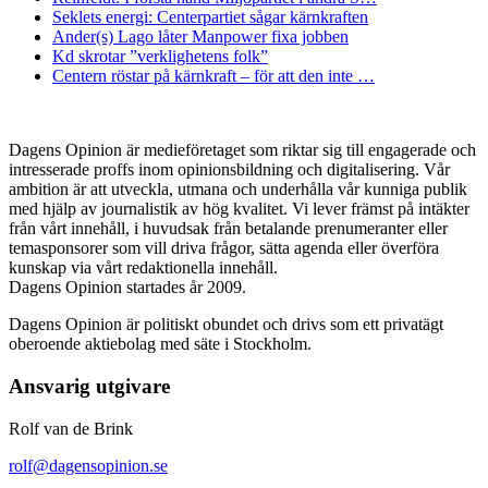
Seklets energi: Centerpartiet sågar kärnkraften
Ander(s) Lago låter Manpower fixa jobben
Kd skrotar ”verklighetens folk”
Centern röstar på kärnkraft – för att den inte …
Dagens Opinion är medieföretaget som riktar sig till engagerade och
intresserade proffs inom opinionsbildning och digitalisering. Vår
ambition är att utveckla, utmana och underhålla vår kunniga publik
med hjälp av journalistik av hög kvalitet. Vi lever främst på intäkter
från vårt innehåll, i huvudsak från betalande prenumeranter eller
temasponsorer som vill driva frågor, sätta agenda eller överföra
kunskap via vårt redaktionella innehåll.
Dagens Opinion startades år 2009.
Dagens Opinion är politiskt obundet och drivs som ett privatägt
oberoende aktiebolag med säte i Stockholm.
Ansvarig utgivare
Rolf van de Brink
rolf@dagensopinion.se