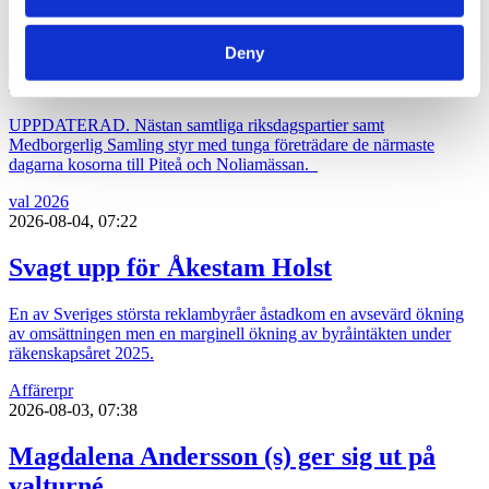
2026-08-04, 08:59
Deny
Toppolitikerna”valfärdar” till Piteå
UPPDATERAD. Nästan samtliga riksdagspartier samt
Medborgerlig Samling styr med tunga företrädare de närmaste
dagarna kosorna till Piteå och Noliamässan.
val 2026
2026-08-04, 07:22
Svagt upp för Åkestam Holst
En av Sveriges största reklambyråer åstadkom en avsevärd ökning
av omsättningen men en marginell ökning av byråintäkten under
räkenskapsåret 2025.
Affärer
pr
2026-08-03, 07:38
Magdalena Andersson (s) ger sig ut på
valturné