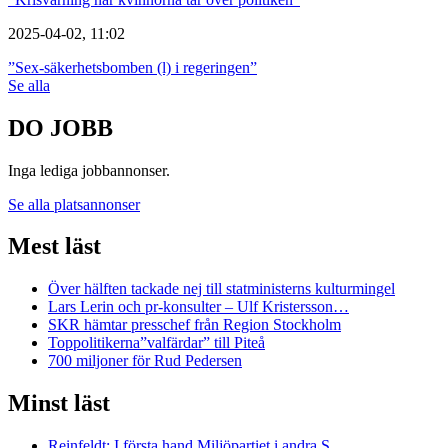
2025-04-02, 11:02
”Sex-säkerhetsbomben (l) i regeringen”
Se alla
DO JOBB
Inga lediga jobbannonser.
Se alla platsannonser
Mest läst
Över hälften tackade nej till statministerns kulturmingel
Lars Lerin och pr-konsulter – Ulf Kristersson…
SKR hämtar presschef från Region Stockholm
Toppolitikerna”valfärdar” till Piteå
700 miljoner för Rud Pedersen
Minst läst
Reinfeldt: I första hand Miljöpartiet i andra S…