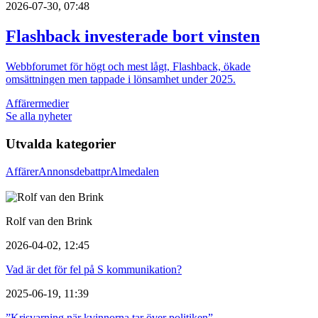
2026-07-30, 07:48
Flashback investerade bort vinsten
Webbforumet för högt och mest lågt, Flashback, ökade
omsättningen men tappade i lönsamhet under 2025.
Affärer
medier
Se alla nyheter
Utvalda kategorier
Affärer
Annons
debatt
pr
Almedalen
Rolf van den Brink
2026-04-02, 12:45
Vad är det för fel på S kommunikation?
2025-06-19, 11:39
”Krisvarning när kvinnorna tar över politiken”