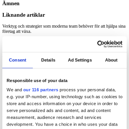
Ämnen
Liknande artiklar
Verktyg och strategier som moderna team behöver för att hjälpa sina
företag att växa.
2026-08-06, 06:06
Geelmuyden Kiese ökar – men vänder till
förlust
Consent
Details
Ad Settings
About
Geelmuyden Kiese fusionerade under 2025 in förvärven Wikberg &
Frisk och Hoc och ökade intäkterna men vände till en förlust.
Responsible use of your data
Affärer
pr
We and
our 116 partners
process your personal data,
2026-08-05, 15:18
e.g. your IP-number, using technology such as cookies to
store and access information on your device in order to
S, M och SD fortsatt
serve personalized ads and content, ad and content
”underrepresenterade” i medierna
measurement, audience research and services
development. You have a choice in who uses your data
Landets tre största partier fortsätter att en lägre andel av artiklar /