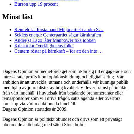
Burson upp 19 procent
Minst läst
Reinfeldt: I första hand Miljöpartiet i andra S…
Seklets energi: Centerpartiet sågar kärnkraften
Ander(s) Lago låter Manpower fixa jobben
Kd skrotar ”verklighetens folk”
Centern röstar på kärnkraft – för att den inte …
Dagens Opinion är medieföretaget som riktar sig till engagerade och
intresserade proffs inom opinionsbildning och digitalisering. Vår
ambition är att utveckla, utmana och underhålla vår kunniga publik
med hjälp av journalistik av hög kvalitet. Vi lever främst på intäkter
från vårt innehåll, i huvudsak från betalande prenumeranter eller
temasponsorer som vill driva frågor, sätta agenda eller överföra
kunskap via vårt redaktionella innehåll.
Dagens Opinion startades år 2009.
Dagens Opinion är politiskt obundet och drivs som ett privatägt
oberoende aktiebolag med säte i Stockholm.