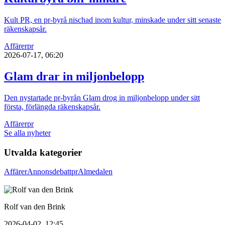
Kult PR, en pr-byrå nischad inom kultur, minskade under sitt senaste
räkenskapsår.
Affärer
pr
2026-07-17, 06:20
Glam drar in miljonbelopp
Den nystartade pr-byrån Glam drog in miljonbelopp under sitt
första, förlängda räkenskapsår.
Affärer
pr
Se alla nyheter
Utvalda kategorier
Affärer
Annons
debatt
pr
Almedalen
Rolf van den Brink
2026-04-02, 12:45