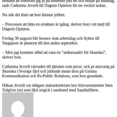
bestämt än eftersom jag är på semester just nu och börjar på måndag,
sade Catharina Jevrell till Dagens Opinion för tre veckor sedan.
Nu står det klart att hon lämnar jobbet.
– Processen att hitta en ersättare är igång, skriver hon i ett mejl till
Dagens Opinion.
Fredag 30 augusti blir hennes sista arbetsdag och flytten till
Singapore är planerat till den andra september.
– Men jag kommer alltid att vara en ”ambassadör för Skanska”,
skriver hon.
Catharina Jevrell värvades till tjänsten som press- och pr-ansvarig på
Skanska i Sverige ifjol och jobbade innan dess på Gnistra
Kommunikation och Re:Public Relations, som hon grundade.
Håkan Jevrell var tidigare statssekreterare hos försvarsminister Sten
Tolgfors (m) som ifjol avgick i samband med Saudiaffären.