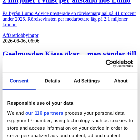
Pa-byrån Lumo Advice presterade en rörelsemarginal på 41 procent
under 2025. Rörelsevinsten per medarbetare låg på 2,1 miljoner
kronor.
Affärer
lobbying
pr
2026-08-06, 06:06
Geelmuyden Kiese ökar – men vänder till
förlust
Geelmuyden Kiese fusionerade under 2025 in förvärven Wikberg &
Consent
Details
Ad Settings
About
Frisk och Hoc och ökade intäkterna men vände till en förlust.
Affärer
pr
2026-08-04, 07:22
Responsible use of your data
Svagt upp för Åkestam Holst
We and
our 116 partners
process your personal data,
e.g. your IP-number, using technology such as cookies to
En av Sveriges största reklambyråer åstadkom en avsevärd ökning
store and access information on your device in order to
av omsättningen men en marginell ökning av byråintäkten under
serve personalized ads and content, ad and content
räkenskapsåret 2025.