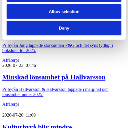
För första gången sedan starten 2015 har pr-byrån Obeya gått med
förlust. Det skedde räkenskapsåret 2025.
Allow selection
Affärer
pr
2026-07-24, 08:00
Deny
Kundtapp raderade Jungs lönsamhet
Pr-byrån Jung tappade storkunden P&G och det syns tydligt i
bokslutet för 2025.
Affärer
pr
2026-07-23, 07:46
Minskad lönsamhet på Hallvarsson
Pr-byrån Hallvarsson & Halvarsson tappade i marginal och
lönsamhet under 2025.
Affärer
pr
2026-07-20, 11:09
Kulturbyrå blir mindre