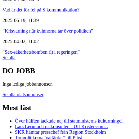
Vad är det för fel på S kommunikation?
2025-06-19, 11:39
”Krisvarning när kvinnorna tar över politiken”
2025-04-02, 11:02
”Sex-säkerhetsbomben (l) i regeringen”
Se alla
DO JOBB
Inga lediga jobbannonser.
Se alla platsannonser
Mest läst
Över hälften tackade nej till statministerns kulturmingel
Lars Lerin och pr-konsulter – Ulf Kristersson…
SKR hämtar presschef från Region Stockholm
Toppolitikerna”valfärdar” till Piteå